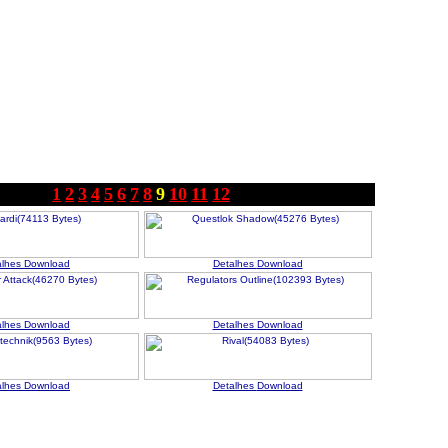
1
2
3
4
5
6
7
8
9
10
11
12
alhes
Download
Detalhes
Download
alhes
Download
Detalhes
Download
alhes
Download
Detalhes
Download