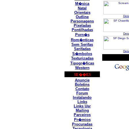
M�sica
Natal
Orientais
Det
Outline
Personagens
Pixeladas
Pontilhadas
Det
Porn�s
Rom�nticas
Sem Serifas
Serifadas
Det
S�mbolos
Texturizadas
Tipogr�ficas
Western
SE��ES
Anuncie
Boletins
Contato
Forum
Instalando
Links
Links Usr
Mailing
Parceiros
Pr�mios
Procuradas
Tecnologia