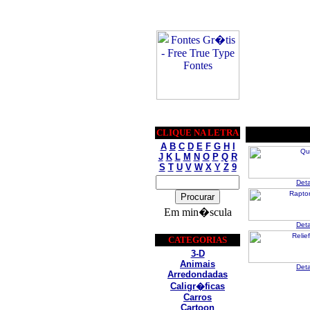
CLIQUE NA LETRA
A
B
C
D
E
F
G
H
I
J
K
L
M
N
O
P
Q
R
S
T
U
V
W
X
Y
Z
9
Det
Em min�scula
Det
CATEGORIAS
3-D
Animais
Det
Arredondadas
Caligr�ficas
Carros
Cartoon