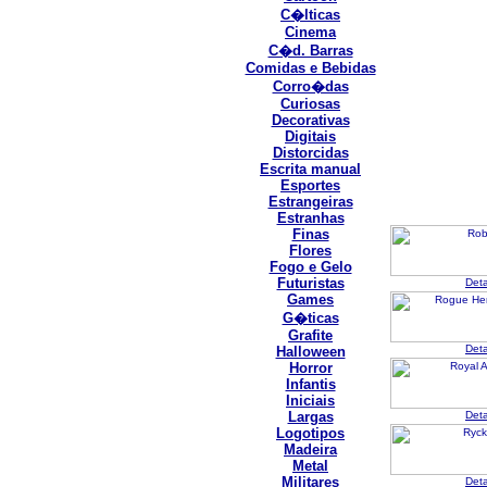
C�lticas
Cinema
C�d. Barras
Comidas e Bebidas
Corro�das
Curiosas
Decorativas
Digitais
Distorcidas
Escrita manual
Esportes
Estrangeiras
Estranhas
Finas
Flores
Fogo e Gelo
Futuristas
Det
Games
G�ticas
Grafite
Det
Halloween
Horror
Infantis
Iniciais
Largas
Det
Logotipos
Madeira
Metal
Militares
Det