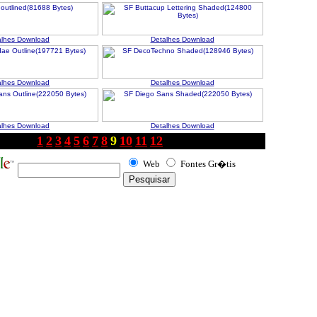
alhes
Download
Detalhes
Download
alhes
Download
Detalhes
Download
alhes
Download
Detalhes
Download
1
2
3
4
5
6
7
8
9
10
11
12
Web
Fontes Gr�tis