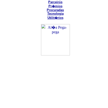
Parceiros
Pr�mios
Procuradas
Tecnologia
Utilit�rios