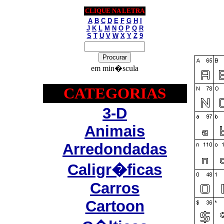
CLIQUE NA LETRA
A
B
C
D
E
F
G
H
I
J
K
L
M
N
O
P
Q
R
S
T
U
V
W
X
Y
Z
9
em min�scula
CATEGORIAS
3-D
Animais
Arredondadas
Caligr�ficas
Carros
Cartoon