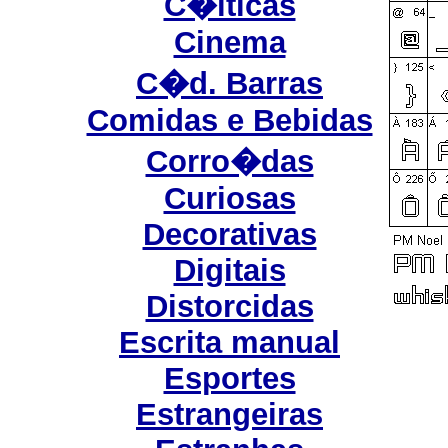
C�lticas
Cinema
C�d. Barras
Comidas e Bebidas
Corro�das
Curiosas
Decorativas
Digitais
Distorcidas
Escrita manual
Esportes
Estrangeiras