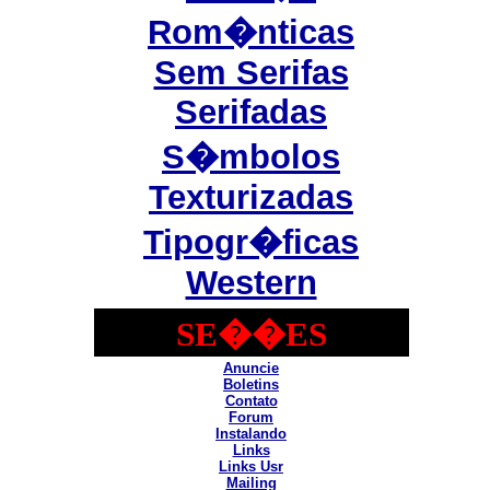
Rom�nticas
Sem Serifas
Serifadas
S�mbolos
Texturizadas
Tipogr�ficas
Western
SE��ES
Anuncie
Boletins
Contato
Forum
Instalando
Links
Links Usr
Mailing