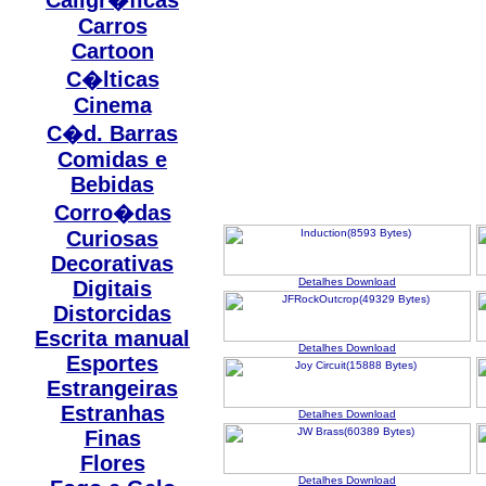
Caligr�ficas
Carros
Cartoon
C�lticas
Cinema
C�d. Barras
Comidas e
Bebidas
Corro�das
Curiosas
Decorativas
Detalhes
Download
Digitais
Distorcidas
Escrita manual
Detalhes
Download
Esportes
Estrangeiras
Estranhas
Detalhes
Download
Finas
Flores
Detalhes
Download