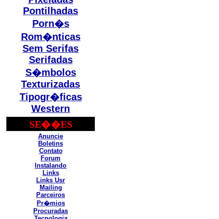
Pontilhadas
Porn�s
Rom�nticas
Sem Serifas
Serifadas
S�mbolos
Texturizadas
Tipogr�ficas
Western
SE��ES
Anuncie
Boletins
Contato
Forum
Instalando
Links
Links Usr
Mailing
Parceiros
Pr�mios
Procuradas
Tecnologia