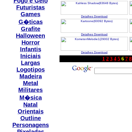
Fogo e Gelo
Futuristas
Games
Detalhes
Download
G�ticas
Grafite
Halloween
Detalhes
Download
Horror
Infantis
Detalhes
Download
Iniciais
1
2
3
4
5
6
7
8
Largas
Logotipos
Madeira
Metal
Militares
M�sica
Natal
Orientais
Outline
Personagens
Pixeladas