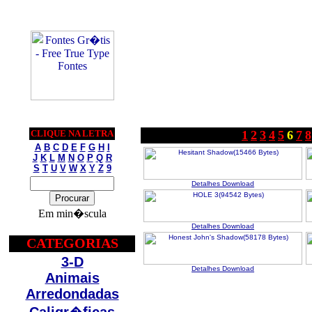
CLIQUE NA LETRA
1
2
3
4
5
6
7
8
A
B
C
D
E
F
G
H
I
J
K
L
M
N
O
P
Q
R
S
T
U
V
W
X
Y
Z
9
Detalhes
Download
Em min�scula
Detalhes
Download
CATEGORIAS
3-D
Detalhes
Download
Animais
Arredondadas