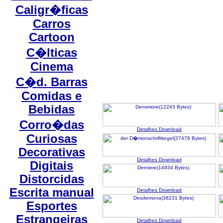
Caligr�ficas
Carros
Cartoon
C�lticas
Cinema
C�d. Barras
Comidas e
Bebidas
Corro�das
Detalhes
Download
Curiosas
Decorativas
Detalhes
Download
Digitais
Distorcidas
Escrita manual
Detalhes
Download
Esportes
Estrangeiras
Detalhes
Download