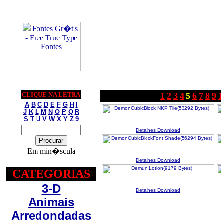
CLIQUE NA LETRA
1
2
3
4
5
6
7
8
9
A
B
C
D
E
F
G
H
I
J
K
L
M
N
O
P
Q
R
S
T
U
V
W
X
Y
Z
9
Detalhes
Download
Em min�scula
Detalhes
Download
CATEGORIAS
3-D
Detalhes
Download
Animais
Arredondadas