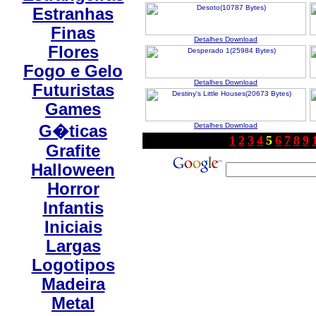
Estranhas
Finas
Detalhes
Download
Flores
Fogo e Gelo
Detalhes
Download
Futuristas
Games
Detalhes
Download
G�ticas
1
2
3
4
5
6
7
8
9
Grafite
Halloween
Horror
Infantis
Iniciais
Largas
Logotipos
Madeira
Metal