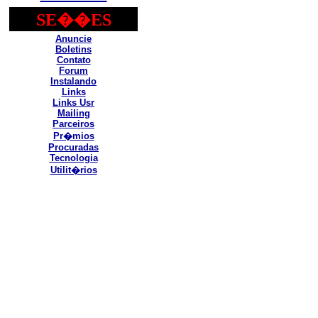
SE��ES
Anuncie
Boletins
Contato
Forum
Instalando
Links
Links Usr
Mailing
Parceiros
Pr�mios
Procuradas
Tecnologia
Utilit�rios