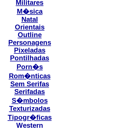
Militares
M�sica
Natal
Orientais
Outline
Personagens
Pixeladas
Pontilhadas
Porn�s
Rom�nticas
Sem Serifas
Serifadas
S�mbolos
Texturizadas
Tipogr�ficas
Western