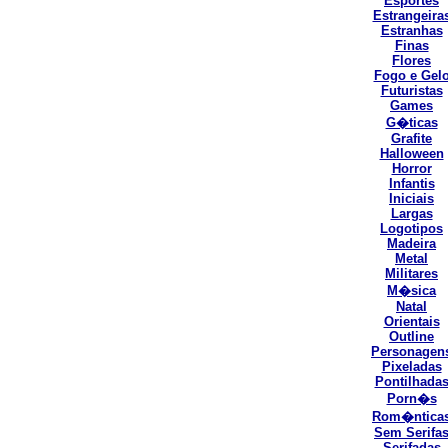
Esportes
Estrangeira
Estranhas
Finas
Flores
Fogo e Gel
Futuristas
Games
G�ticas
Grafite
Halloween
Horror
Infantis
Iniciais
Largas
Logotipos
Madeira
Metal
Militares
M�sica
Natal
Orientais
Outline
Personagen
Pixeladas
Pontilhada
Porn�s
Rom�ntica
Sem Serifa
Serifadas