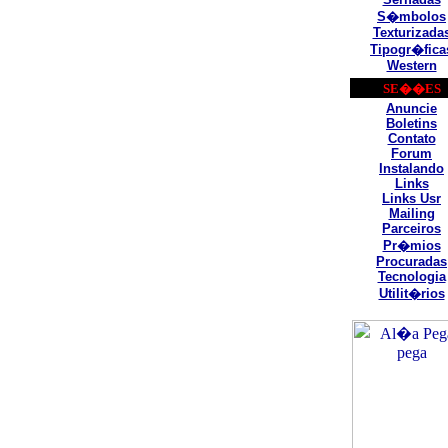
S�mbolos
Texturizada
Tipogr�fica
Western
SE��ES
Anuncie
Boletins
Contato
Forum
Instalando
Links
Links Usr
Mailing
Parceiros
Pr�mios
Procuradas
Tecnologia
Utilit�rios