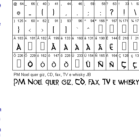
s
o
s
s
s
s