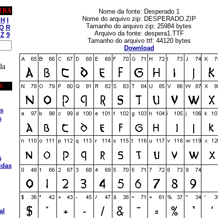
TRA
Nome da fonte: Desperado 1
Nome do arquivo zip: DESPERADO.ZIP
H
I
Tamanho do arquivo zip: 25984 bytes
Q
R
Arquivo da fonte: despera1.TTF
Z
9
Tamanho do arquivo ttf: 44120 bytes
Download
la
S
s
s
s
idas
al