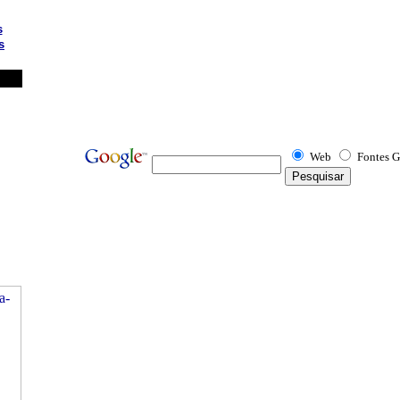
s
s
Web
Fontes G