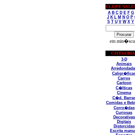
CLIQUE NA LE
A
B
C
D
E
F
G
J
K
L
M
N
O
P
S
T
U
V
W
X
Y
em min�scu
CATEGORIA
3-D
Animais
Arredondada
Caligr�fica
Carros
Cartoon
C�lticas
Cinema
C�d. Barra
Comidas e Beb
Corro�das
Curiosas
Decorativas
Digitais
Distorcidas
Escrita manu