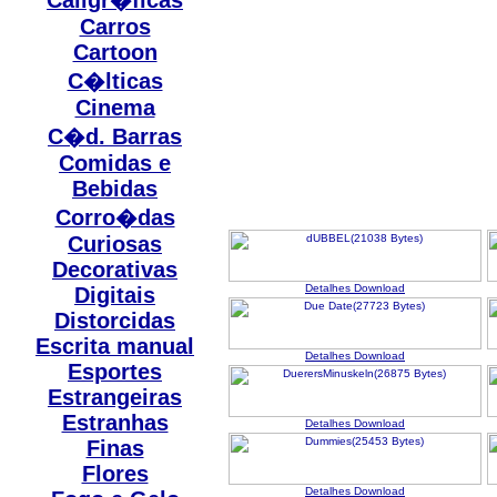
Caligr�ficas
Carros
Cartoon
C�lticas
Cinema
C�d. Barras
Comidas e
Bebidas
Corro�das
Curiosas
Decorativas
Detalhes
Download
Digitais
Distorcidas
Escrita manual
Detalhes
Download
Esportes
Estrangeiras
Estranhas
Detalhes
Download
Finas
Flores
Detalhes
Download