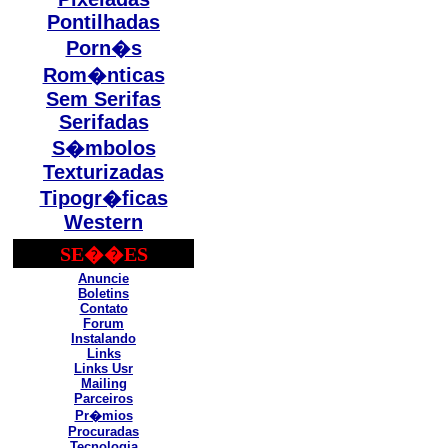
Pontilhadas
Porn�s
Rom�nticas
Sem Serifas
Serifadas
S�mbolos
Texturizadas
Tipogr�ficas
Western
SE��ES
Anuncie
Boletins
Contato
Forum
Instalando
Links
Links Usr
Mailing
Parceiros
Pr�mios
Procuradas
Tecnologia