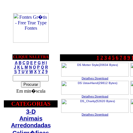
CLIQUE NA LETRA
1
2
3
4
5
6
7
8
9
A
B
C
D
E
F
G
H
I
J
K
L
M
N
O
P
Q
R
S
T
U
V
W
X
Y
Z
9
Detalhes
Download
Em min�scula
Detalhes
Download
CATEGORIAS
3-D
Detalhes
Download
Animais
Arredondadas