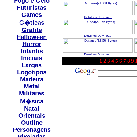
Fogo e Gelo
Futuristas
Games
Detalhes
Download
G�ticas
Grafite
Halloween
Detalhes
Download
Horror
Infantis
Detalhes
Download
Iniciais
1
2
3
4
5
6
7
8
9
Largas
Logotipos
Madeira
Metal
Militares
M�sica
Natal
Orientais
Outline
Personagens
Pixeladas