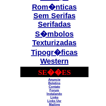
Rom�nticas
Sem Serifas
Serifadas
S�mbolos
Texturizadas
Tipogr�ficas
Western
SE��ES
Anuncie
Boletins
Contato
Forum
Instalando
Links
Links Usr
Mailing