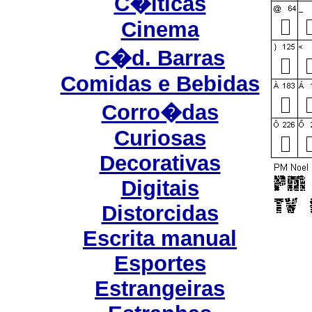
C�lticas
Cinema
C�d. Barras
Comidas e Bebidas
Corro�das
Curiosas
Decorativas
Digitais
Distorcidas
Escrita manual
Esportes
Estrangeiras