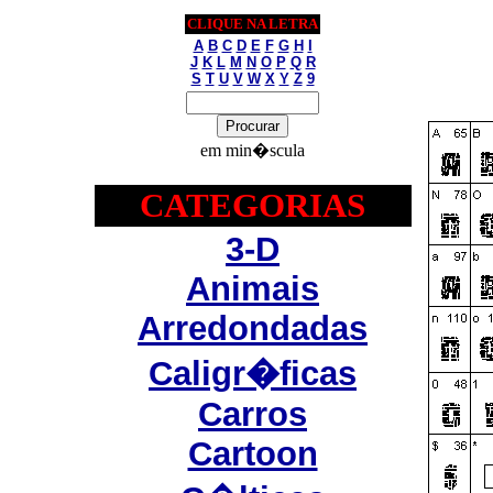
CLIQUE NA LETRA
A
B
C
D
E
F
G
H
I
J
K
L
M
N
O
P
Q
R
S
T
U
V
W
X
Y
Z
9
em min�scula
CATEGORIAS
3-D
Animais
Arredondadas
Caligr�ficas
Carros
Cartoon