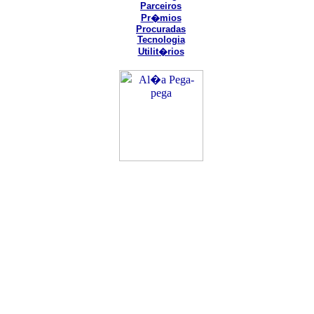
Parceiros
Pr�mios
Procuradas
Tecnologia
Utilit�rios