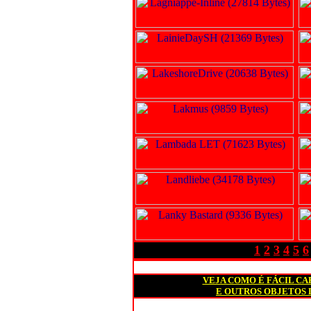
1
2
3
4
5
6
VEJA COMO É FÁCIL C
E OUTROS OBJETOS 