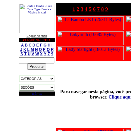
1
2
3
4
5
6
7
8
9
English version
CLIQUE NA LETRA
A
B
C
D
E
F
G
H
I
J
K
L
M
N
O
P
Q
R
S
T
U
V
W
X
Y
Z
9
Para navegar nesta página, você pre
browser.
Clique aqui