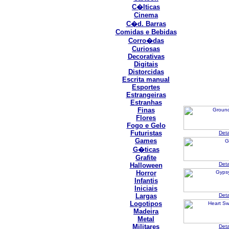
C�lticas
Cinema
C�d. Barras
Comidas e Bebidas
Corro�das
Curiosas
Decorativas
Digitais
Distorcidas
Escrita manual
Esportes
Estrangeiras
Estranhas
Finas
Flores
Fogo e Gelo
Futuristas
Det
Games
G�ticas
Grafite
Det
Halloween
Horror
Infantis
Iniciais
Largas
Det
Logotipos
Madeira
Metal
Militares
Det