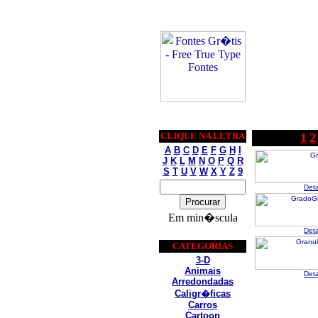
CLIQUE NA LETRA
1
2
A
B
C
D
E
F
G
H
I
J
K
L
M
N
O
P
Q
R
S
T
U
V
W
X
Y
Z
9
Det
Em min�scula
Det
CATEGORIAS
3-D
Animais
Det
Arredondadas
Caligr�ficas
Carros
Cartoon