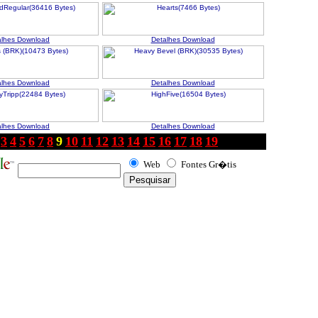
alhes
Download
Detalhes
Download
alhes
Download
Detalhes
Download
alhes
Download
Detalhes
Download
3
4
5
6
7
8
9
10
11
12
13
14
15
16
17
18
19
Web
Fontes Gr�tis