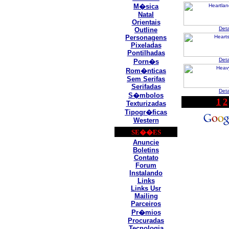
M�sica
Natal
Orientais
Det
Outline
Personagens
Pixeladas
Pontilhadas
Det
Porn�s
Rom�nticas
Sem Serifas
Serifadas
Det
S�mbolos
1
2
Texturizadas
Tipogr�ficas
Western
SE��ES
Anuncie
Boletins
Contato
Forum
Instalando
Links
Links Usr
Mailing
Parceiros
Pr�mios
Procuradas
Tecnologia