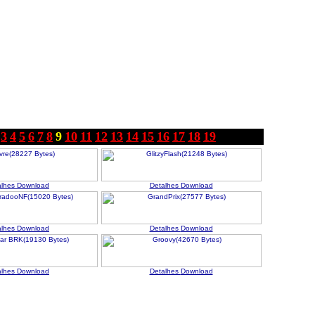
3
4
5
6
7
8
9
10
11
12
13
14
15
16
17
18
19
alhes
Download
Detalhes
Download
alhes
Download
Detalhes
Download
alhes
Download
Detalhes
Download