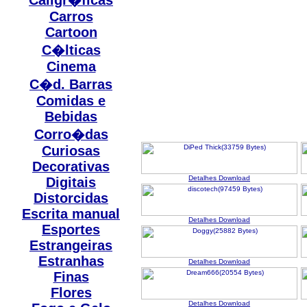
Caligr�ficas
Carros
Cartoon
C�lticas
Cinema
C�d. Barras
Comidas e
Bebidas
Corro�das
Curiosas
Decorativas
Detalhes
Download
Digitais
Distorcidas
Escrita manual
Detalhes
Download
Esportes
Estrangeiras
Estranhas
Detalhes
Download
Finas
Flores
Detalhes
Download