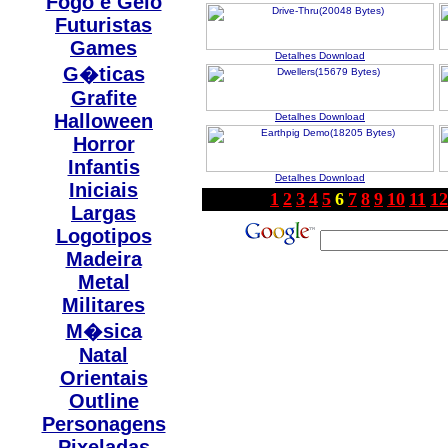
Fogo e Gelo
Futuristas
Games
Detalhes
Download
G�ticas
Grafite
Halloween
Detalhes
Download
Horror
Infantis
Detalhes
Download
Iniciais
1
2
3
4
5
6
7
8
9
10
11
12
Largas
Logotipos
Madeira
Metal
Militares
M�sica
Natal
Orientais
Outline
Personagens
Pixeladas