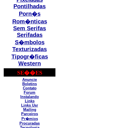
Pontilhadas
Porn�s
Rom�nticas
Sem Serifas
Serifadas
S�mbolos
Texturizadas
Tipogr�ficas
Western
SE��ES
Anuncie
Boletins
Contato
Forum
Instalando
Links
Links Usr
Mailing
Parceiros
Pr�mios
Procuradas
Tecnologia