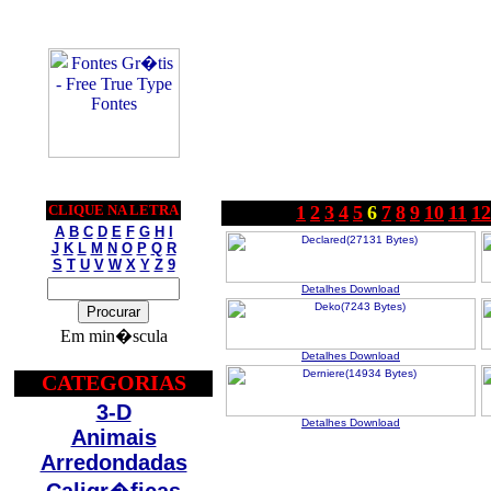
CLIQUE NA LETRA
1
2
3
4
5
6
7
8
9
10
11
12
A
B
C
D
E
F
G
H
I
J
K
L
M
N
O
P
Q
R
S
T
U
V
W
X
Y
Z
9
Detalhes
Download
Em min�scula
Detalhes
Download
CATEGORIAS
3-D
Detalhes
Download
Animais
Arredondadas