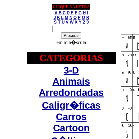
CLIQUE NA LETRA
A
B
C
D
E
F
G
H
I
J
K
L
M
N
O
P
Q
R
S
T
U
V
W
X
Y
Z
9
em min�scula
CATEGORIAS
3-D
Animais
Arredondadas
Caligr�ficas
Carros
Cartoon