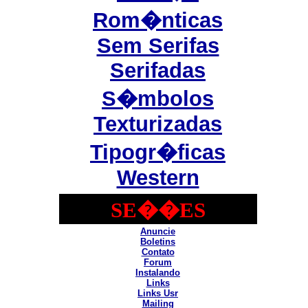
Rom�nticas
Sem Serifas
Serifadas
S�mbolos
Texturizadas
Tipogr�ficas
Western
SE��ES
Anuncie
Boletins
Contato
Forum
Instalando
Links
Links Usr
Mailing