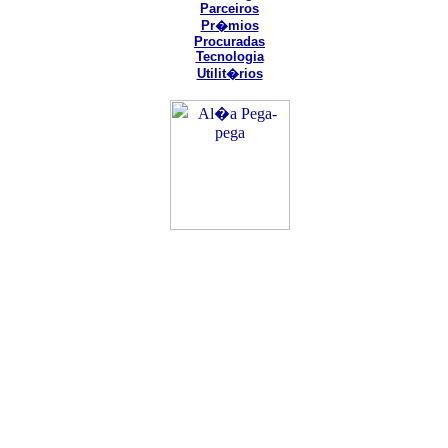
Parceiros
Pr�mios
Procuradas
Tecnologia
Utilit�rios