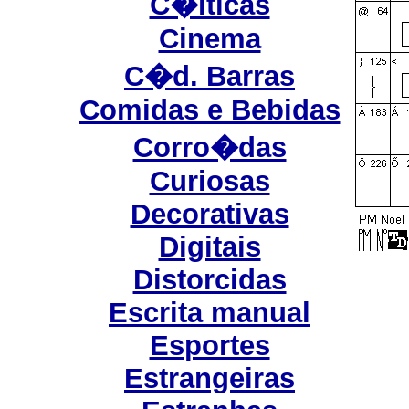
C�lticas
Cinema
C�d. Barras
Comidas e Bebidas
Corro�das
Curiosas
Decorativas
Digitais
Distorcidas
Escrita manual
Esportes
Estrangeiras