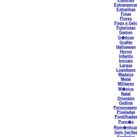
Esportes
Estrangeira
Estranhas
Finas
Flores
Fogo e Gel
Futuristas
Games
G�ticas
Grafite
Halloween
Horror
Infantis
Iniciais
Largas
Logotipos
Madeira
Metal
Militares
M�sica
Natal
Orientais
Outline
Personagen
Pixeladas
Pontilhada
Porn�s
Rom�ntica
Sem Serifa
Serifadas