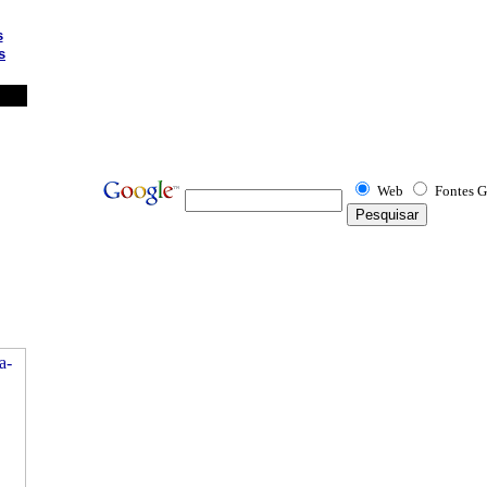
s
s
Web
Fontes G