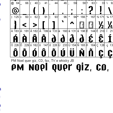
s
o
s
s
s
s