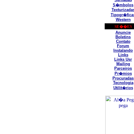
S�mbolos
Texturizada
Tipogr�fica
Western
SE��ES
Anuncie
Boletins
Contato
Forum
Instalando
Links
Links Usr
Mailing
Parceiros
Pr�mios
Procuradas
Tecnologia
Utilit�rios