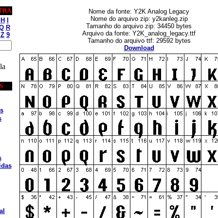
TRA
Nome da fonte: Y2K Analog Legacy
Nome do arquivo zip: y2kanleg.zip
H
I
Tamanho do arquivo zip: 34450 bytes
Q
R
Arquivo da fonte: Y2K_analog_legacy.ttf
Z
9
Tamanho do arquivo ttf: 29592 bytes
Download
la
S
s
s
s
idas
al