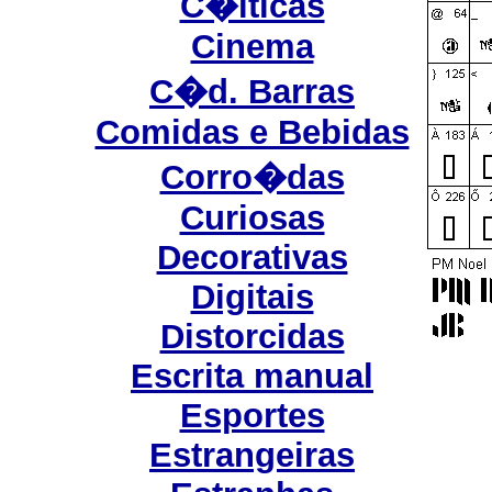
C�lticas
Cinema
C�d. Barras
Comidas e Bebidas
Corro�das
Curiosas
Decorativas
Digitais
Distorcidas
Escrita manual
Esportes
Estrangeiras