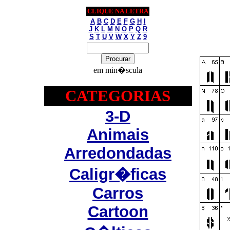
CLIQUE NA LETRA
A
B
C
D
E
F
G
H
I
J
K
L
M
N
O
P
Q
R
S
T
U
V
W
X
Y
Z
9
em min�scula
CATEGORIAS
3-D
Animais
Arredondadas
Caligr�ficas
Carros
Cartoon