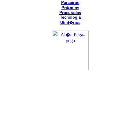
Parceiros
Pr�mios
Procuradas
Tecnologia
Utilit�rios