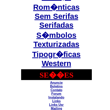
Rom�nticas
Sem Serifas
Serifadas
S�mbolos
Texturizadas
Tipogr�ficas
Western
SE��ES
Anuncie
Boletins
Contato
Forum
Instalando
Links
Links Usr
Mailing