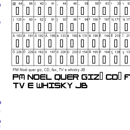
s
o
s
s
s
s