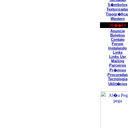
S�mbolos
Texturizada
Tipogr�fica
Western
SE��ES
Anuncie
Boletins
Contato
Forum
Instalando
Links
Links Usr
Mailing
Parceiros
Pr�mios
Procuradas
Tecnologia
Utilit�rios