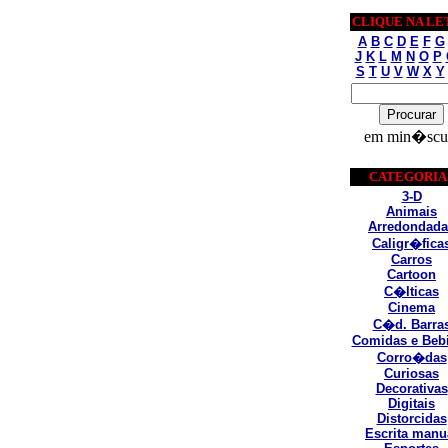
CLIQUE NA LE
A
B
C
D
E
F
G
J
K
L
M
N
O
P
S
T
U
V
W
X
Y
em min�scu
CATEGORIA
3-D
Animais
Arredondada
Caligr�fica
Carros
Cartoon
C�lticas
Cinema
C�d. Barra
Comidas e Beb
Corro�das
Curiosas
Decorativas
Digitais
Distorcidas
Escrita manu