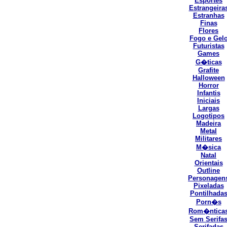
Esportes
Estrangeira
Estranhas
Finas
Flores
Fogo e Gel
Futuristas
Games
G�ticas
Grafite
Halloween
Horror
Infantis
Iniciais
Largas
Logotipos
Madeira
Metal
Militares
M�sica
Natal
Orientais
Outline
Personagen
Pixeladas
Pontilhada
Porn�s
Rom�ntica
Sem Serifa
Serifadas