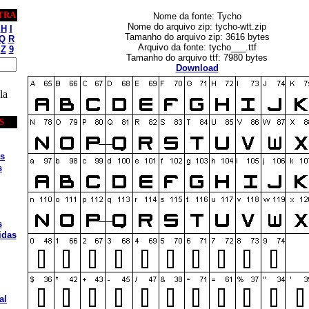
TRA
Nome da fonte: Tycho
Nome do arquivo zip: tycho-wtt.zip
H
I
Tamanho do arquivo zip: 3616 bytes
Q
R
Arquivo da fonte: tycho___.ttf
Z
9
Tamanho do arquivo ttf: 7980 bytes
Download
la
S
s
s
s
idas
al