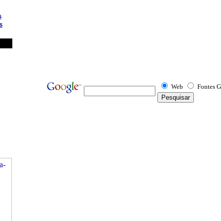
s
s
Web
Fontes G