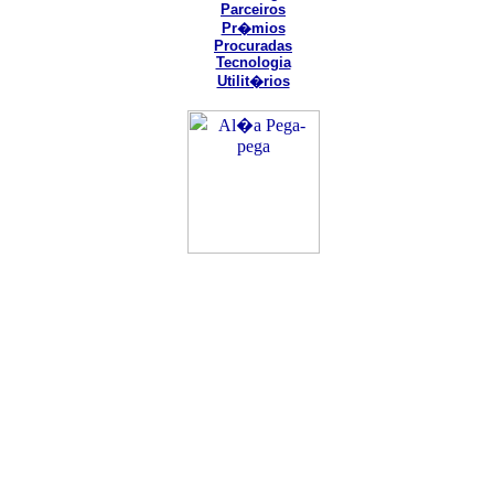
Parceiros
Pr�mios
Procuradas
Tecnologia
Utilit�rios