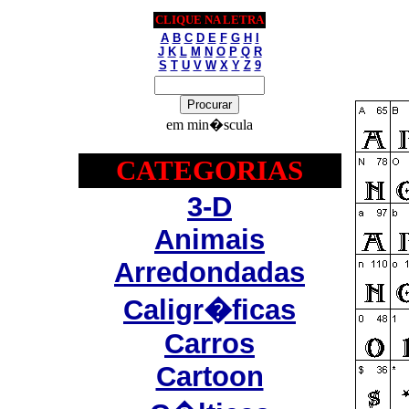
CLIQUE NA LETRA
A
B
C
D
E
F
G
H
I
J
K
L
M
N
O
P
Q
R
S
T
U
V
W
X
Y
Z
9
em min�scula
CATEGORIAS
3-D
Animais
Arredondadas
Caligr�ficas
Carros
Cartoon