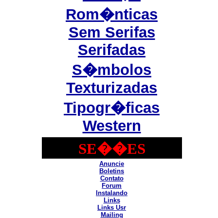
Rom�nticas
Sem Serifas
Serifadas
S�mbolos
Texturizadas
Tipogr�ficas
Western
SE��ES
Anuncie
Boletins
Contato
Forum
Instalando
Links
Links Usr
Mailing