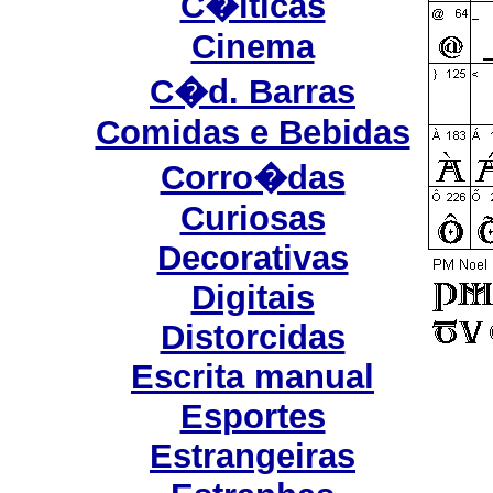
C�lticas
Cinema
C�d. Barras
Comidas e Bebidas
Corro�das
Curiosas
Decorativas
Digitais
Distorcidas
Escrita manual
Esportes
Estrangeiras