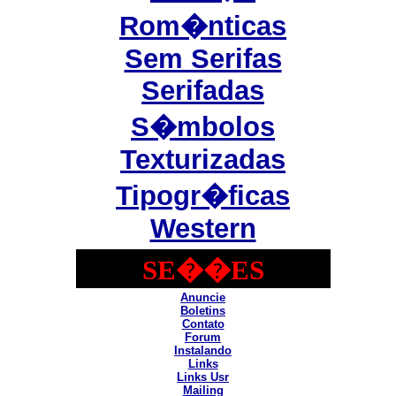
Rom�nticas
Sem Serifas
Serifadas
S�mbolos
Texturizadas
Tipogr�ficas
Western
SE��ES
Anuncie
Boletins
Contato
Forum
Instalando
Links
Links Usr
Mailing