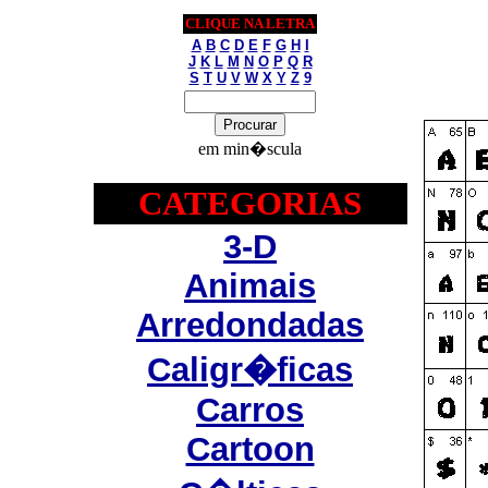
CLIQUE NA LETRA
A
B
C
D
E
F
G
H
I
J
K
L
M
N
O
P
Q
R
S
T
U
V
W
X
Y
Z
9
em min�scula
CATEGORIAS
3-D
Animais
Arredondadas
Caligr�ficas
Carros
Cartoon