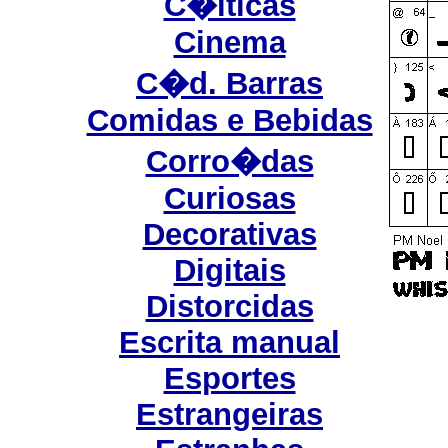
C�lticas
Cinema
C�d. Barras
Comidas e Bebidas
Corro�das
Curiosas
Decorativas
Digitais
Distorcidas
Escrita manual
Esportes
Estrangeiras