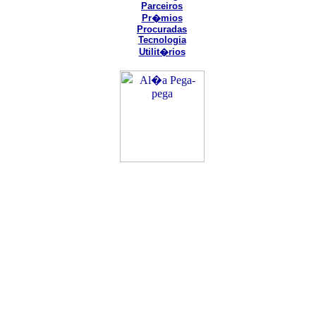
Parceiros
Pr�mios
Procuradas
Tecnologia
Utilit�rios