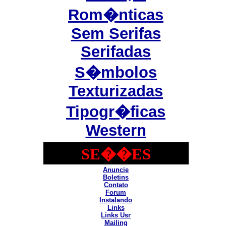
Rom�nticas
Sem Serifas
Serifadas
S�mbolos
Texturizadas
Tipogr�ficas
Western
SE��ES
Anuncie
Boletins
Contato
Forum
Instalando
Links
Links Usr
Mailing