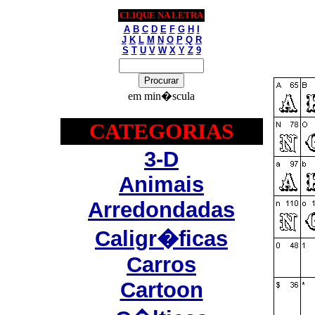
CLIQUE NA LETRA
A
B
C
D
E
F
G
H
I
J
K
L
M
N
O
P
Q
R
S
T
U
V
W
X
Y
Z
9
em min�scula
CATEGORIAS
3-D
Animais
Arredondadas
Caligr�ficas
Carros
Cartoon