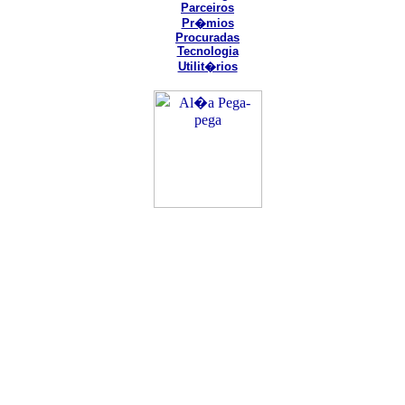
Parceiros
Pr�mios
Procuradas
Tecnologia
Utilit�rios