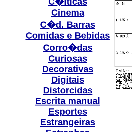
C�lticas
Cinema
C�d. Barras
Comidas e Bebidas
Corro�das
Curiosas
Decorativas
Digitais
Distorcidas
Escrita manual
Esportes
Estrangeiras