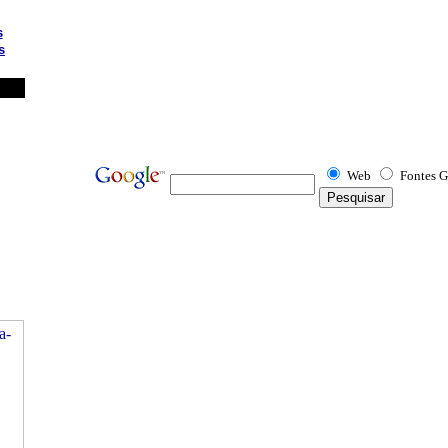
s
s
Web
Fontes G