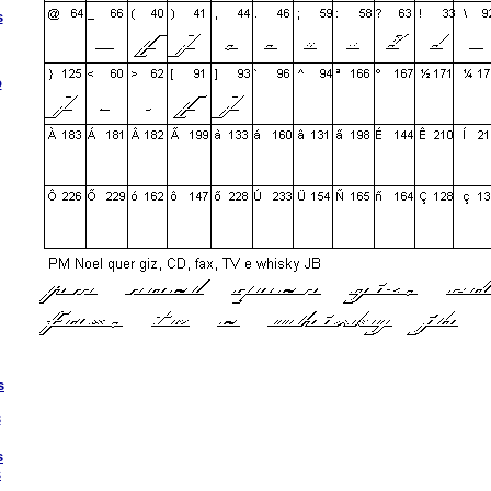
s
o
s
s
s
s