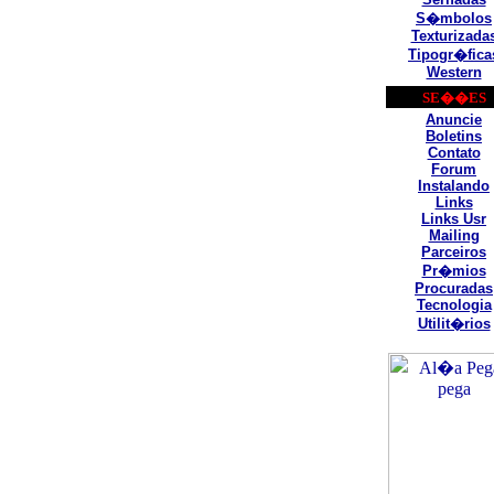
S�mbolos
Texturizada
Tipogr�fica
Western
SE��ES
Anuncie
Boletins
Contato
Forum
Instalando
Links
Links Usr
Mailing
Parceiros
Pr�mios
Procuradas
Tecnologia
Utilit�rios