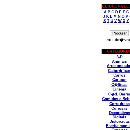
CLIQUE NA LE
A
B
C
D
E
F
G
J
K
L
M
N
O
P
S
T
U
V
W
X
Y
em min�scu
CATEGORIA
3-D
Animais
Arredondada
Caligr�fica
Carros
Cartoon
C�lticas
Cinema
C�d. Barra
Comidas e Beb
Corro�das
Curiosas
Decorativas
Digitais
Distorcidas
Escrita manu