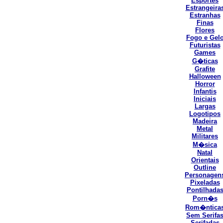
Esportes
Estrangeira
Estranhas
Finas
Flores
Fogo e Gel
Futuristas
Games
G�ticas
Grafite
Halloween
Horror
Infantis
Iniciais
Largas
Logotipos
Madeira
Metal
Militares
M�sica
Natal
Orientais
Outline
Personagen
Pixeladas
Pontilhada
Porn�s
Rom�ntica
Sem Serifa
Serifadas