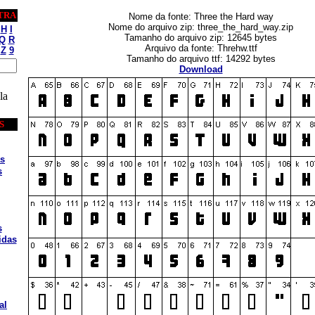
TRA
Nome da fonte: Three the Hard way
Nome do arquivo zip: three_the_hard_way.zip
H
I
Tamanho do arquivo zip: 12645 bytes
Q
R
Arquivo da fonte: Threhw.ttf
Z
9
Tamanho do arquivo ttf: 14292 bytes
Download
la
S
s
s
s
idas
al