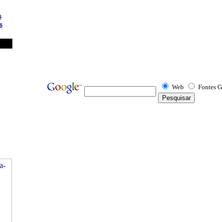
s
s
Web
Fontes G