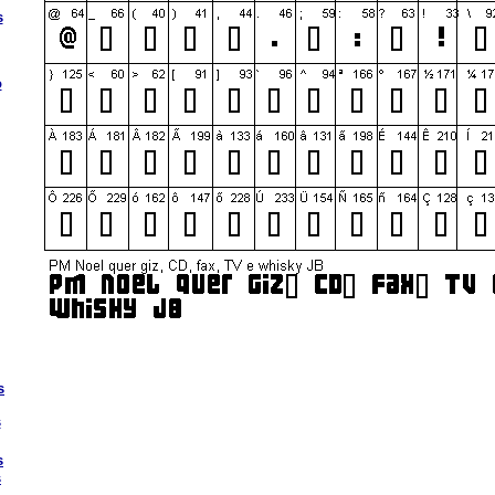
s
o
s
s
s
s