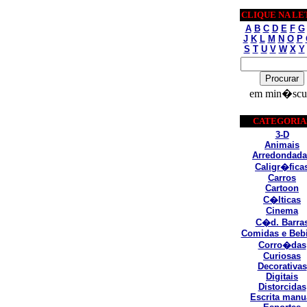
CLIQUE NA LE
A
B
C
D
E
F
G
J
K
L
M
N
O
P
S
T
U
V
W
X
Y
em min�scu
CATEGORIA
3-D
Animais
Arredondada
Caligr�fica
Carros
Cartoon
C�lticas
Cinema
C�d. Barra
Comidas e Beb
Corro�das
Curiosas
Decorativas
Digitais
Distorcidas
Escrita manu