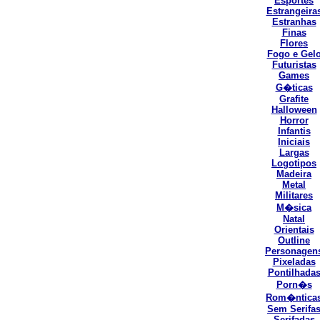
Esportes
Estrangeira
Estranhas
Finas
Flores
Fogo e Gel
Futuristas
Games
G�ticas
Grafite
Halloween
Horror
Infantis
Iniciais
Largas
Logotipos
Madeira
Metal
Militares
M�sica
Natal
Orientais
Outline
Personagen
Pixeladas
Pontilhada
Porn�s
Rom�ntica
Sem Serifa
Serifadas