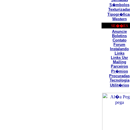
S�mbolos
Texturizada
Tipogr�fica
Western
SE��ES
Anuncie
Boletins
Contato
Forum
Instalando
Links
Links Usr
Mailing
Parceiros
Pr�mios
Procuradas
Tecnologia
Utilit�rios