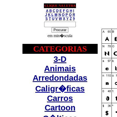
CLIQUE NA LETRA
A
B
C
D
E
F
G
H
I
J
K
L
M
N
O
P
Q
R
S
T
U
V
W
X
Y
Z
9
em min�scula
CATEGORIAS
3-D
Animais
Arredondadas
Caligr�ficas
Carros
Cartoon