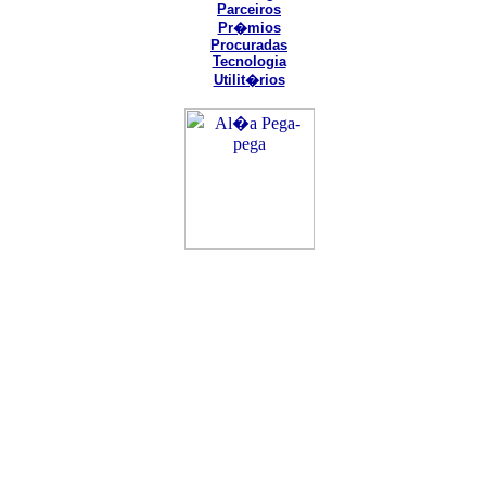
Parceiros
Pr�mios
Procuradas
Tecnologia
Utilit�rios