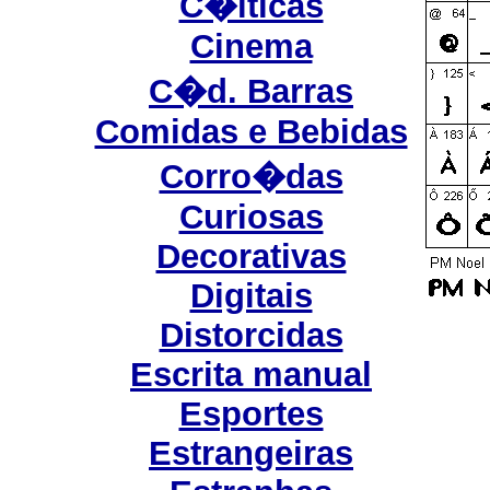
C�lticas
Cinema
C�d. Barras
Comidas e Bebidas
Corro�das
Curiosas
Decorativas
Digitais
Distorcidas
Escrita manual
Esportes
Estrangeiras