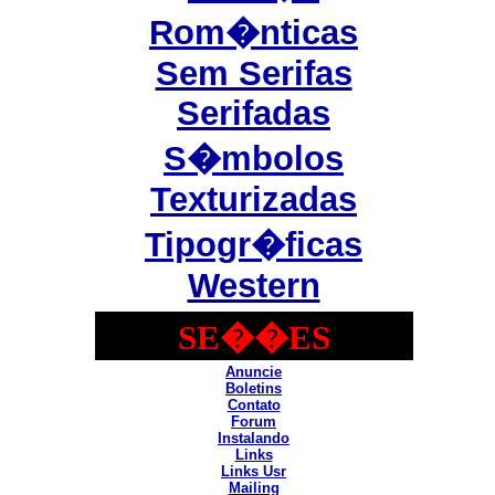
Rom�nticas
Sem Serifas
Serifadas
S�mbolos
Texturizadas
Tipogr�ficas
Western
SE��ES
Anuncie
Boletins
Contato
Forum
Instalando
Links
Links Usr
Mailing