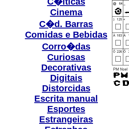
C�lticas
Cinema
C�d. Barras
Comidas e Bebidas
Corro�das
Curiosas
Decorativas
Digitais
Distorcidas
Escrita manual
Esportes
Estrangeiras