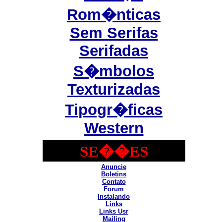
Rom�nticas
Sem Serifas
Serifadas
S�mbolos
Texturizadas
Tipogr�ficas
Western
SE��ES
Anuncie
Boletins
Contato
Forum
Instalando
Links
Links Usr
Mailing