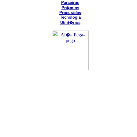
Parceiros
Pr�mios
Procuradas
Tecnologia
Utilit�rios