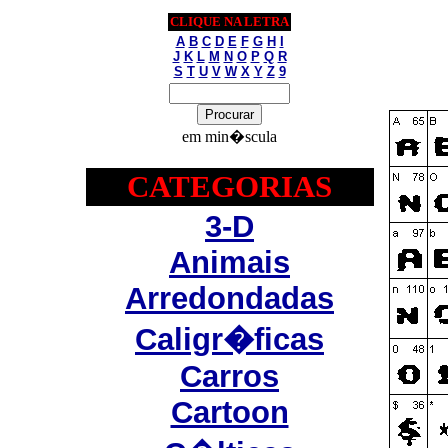
CLIQUE NA LETRA
A
B
C
D
E
F
G
H
I
J
K
L
M
N
O
P
Q
R
S
T
U
V
W
X
Y
Z
9
em min�scula
CATEGORIAS
3-D
Animais
Arredondadas
Caligr�ficas
Carros
Cartoon