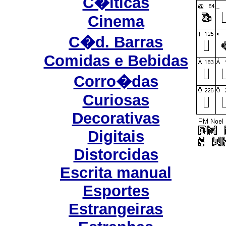
C�lticas
Cinema
C�d. Barras
Comidas e Bebidas
Corro�das
Curiosas
Decorativas
Digitais
Distorcidas
Escrita manual
Esportes
Estrangeiras