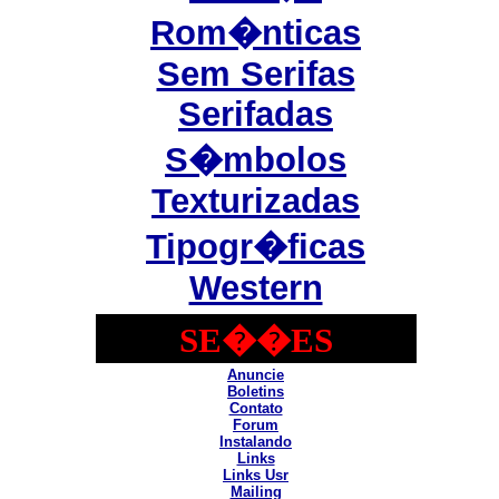
Rom�nticas
Sem Serifas
Serifadas
S�mbolos
Texturizadas
Tipogr�ficas
Western
SE��ES
Anuncie
Boletins
Contato
Forum
Instalando
Links
Links Usr
Mailing