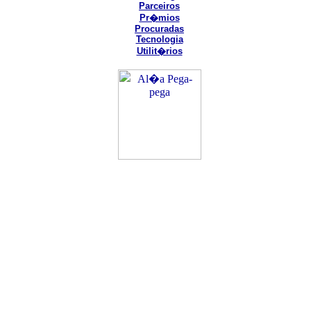
Parceiros
Pr�mios
Procuradas
Tecnologia
Utilit�rios