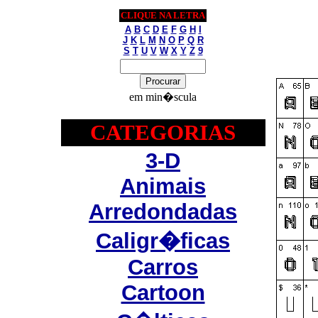
CLIQUE NA LETRA
A
B
C
D
E
F
G
H
I
J
K
L
M
N
O
P
Q
R
S
T
U
V
W
X
Y
Z
9
em min�scula
CATEGORIAS
3-D
Animais
Arredondadas
Caligr�ficas
Carros
Cartoon