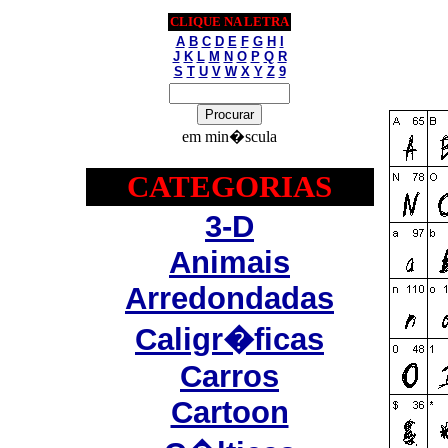
CLIQUE NA LETRA
A
B
C
D
E
F
G
H
I
J
K
L
M
N
O
P
Q
R
S
T
U
V
W
X
Y
Z
9
em min�scula
CATEGORIAS
3-D
Animais
Arredondadas
Caligr�ficas
Carros
Cartoon