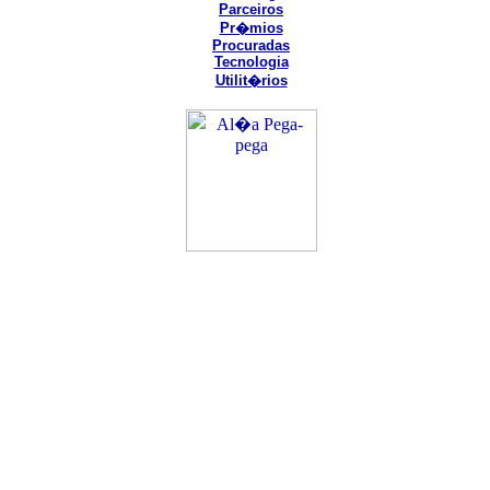
Parceiros
Pr�mios
Procuradas
Tecnologia
Utilit�rios