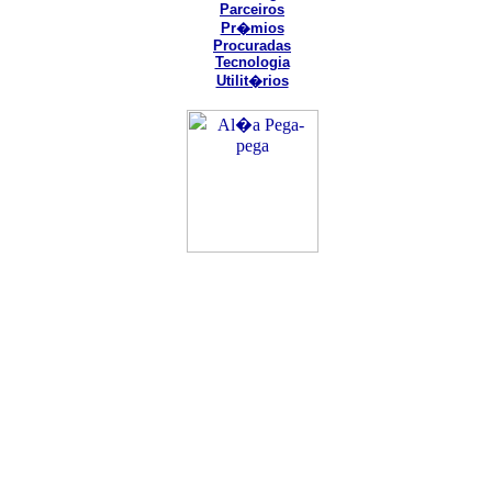
Parceiros
Pr�mios
Procuradas
Tecnologia
Utilit�rios