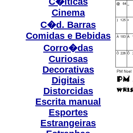
C�lticas
Cinema
C�d. Barras
Comidas e Bebidas
Corro�das
Curiosas
Decorativas
Digitais
Distorcidas
Escrita manual
Esportes
Estrangeiras