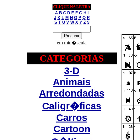
CLIQUE NA LETRA
A
B
C
D
E
F
G
H
I
J
K
L
M
N
O
P
Q
R
S
T
U
V
W
X
Y
Z
9
em min�scula
CATEGORIAS
3-D
Animais
Arredondadas
Caligr�ficas
Carros
Cartoon