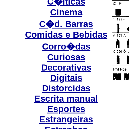
C�lticas
Cinema
C�d. Barras
Comidas e Bebidas
Corro�das
Curiosas
Decorativas
Digitais
Distorcidas
Escrita manual
Esportes
Estrangeiras