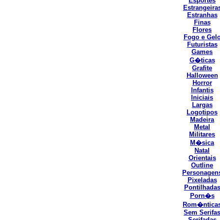
Esportes
Estrangeira
Estranhas
Finas
Flores
Fogo e Gel
Futuristas
Games
G�ticas
Grafite
Halloween
Horror
Infantis
Iniciais
Largas
Logotipos
Madeira
Metal
Militares
M�sica
Natal
Orientais
Outline
Personagen
Pixeladas
Pontilhada
Porn�s
Rom�ntica
Sem Serifa
Serifadas