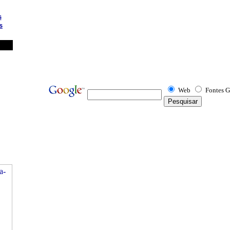
s
s
Web
Fontes G