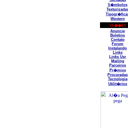
S�mbolos
Texturizada
Tipogr�fica
Western
SE��ES
Anuncie
Boletins
Contato
Forum
Instalando
Links
Links Usr
Mailing
Parceiros
Pr�mios
Procuradas
Tecnologia
Utilit�rios