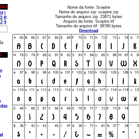
TRA
Nome da fonte: Sceptre
Nome do arquivo zip: sceptre.zip
H
I
Tamanho do arquivo zip: 23871 bytes
Q
R
Arquivo da fonte: Sceptre.ttf
Z
9
Tamanho do arquivo ttf: 38780 bytes
Download
la
S
s
s
s
idas
al