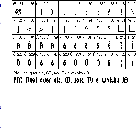
s
o
s
s
s
s