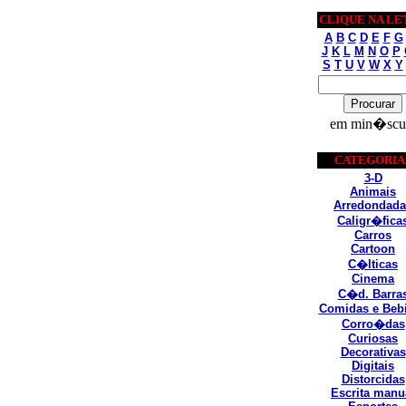
CLIQUE NA LE
A
B
C
D
E
F
G
J
K
L
M
N
O
P
S
T
U
V
W
X
Y
em min�scu
CATEGORIA
3-D
Animais
Arredondada
Caligr�fica
Carros
Cartoon
C�lticas
Cinema
C�d. Barra
Comidas e Beb
Corro�das
Curiosas
Decorativas
Digitais
Distorcidas
Escrita manu