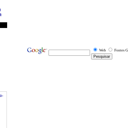
s
s
Web
Fontes G