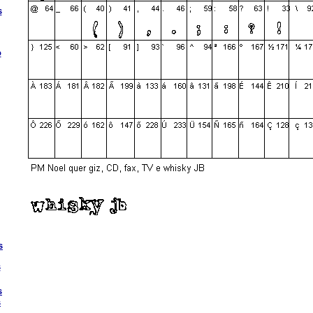
s
o
s
s
s
s