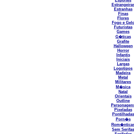
Esportes
Estrangeira
Estranhas
Finas
Flores
Fogo e Gel
Futuristas
Games
G�ticas
Grafite
Halloween
Horror
Infantis
Iniciais
Largas
Logotipos
Madeira
Metal
Militares
M�sica
Natal
Orientais
Outline
Personagen
Pixeladas
Pontilhada
Porn�s
Rom�ntica
Sem Serifa
Serifadas