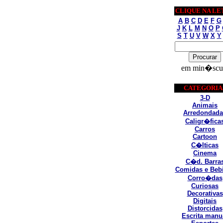
CLIQUE NA LE
A
B
C
D
E
F
G
J
K
L
M
N
O
P
S
T
U
V
W
X
Y
em min�scu
CATEGORIA
3-D
Animais
Arredondada
Caligr�fica
Carros
Cartoon
C�lticas
Cinema
C�d. Barra
Comidas e Beb
Corro�das
Curiosas
Decorativas
Digitais
Distorcidas
Escrita manu