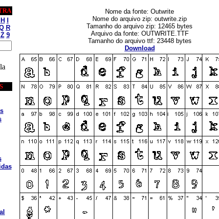
TRA
Nome da fonte: Outwrite
Nome do arquivo zip: outwrite.zip
H
I
Tamanho do arquivo zip: 12465 bytes
Q
R
Arquivo da fonte: OUTWRITE.TTF
Z
9
Tamanho do arquivo ttf: 23448 bytes
Download
la
S
s
s
s
idas
al