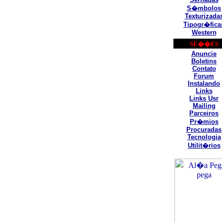
S�mbolos
Texturizada
Tipogr�fica
Western
SE��ES
Anuncie
Boletins
Contato
Forum
Instalando
Links
Links Usr
Mailing
Parceiros
Pr�mios
Procuradas
Tecnologia
Utilit�rios