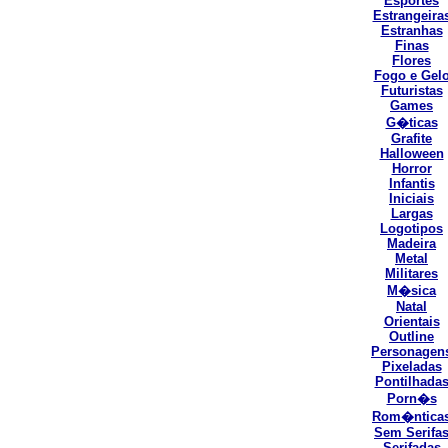
Esportes
Estrangeira
Estranhas
Finas
Flores
Fogo e Gel
Futuristas
Games
G�ticas
Grafite
Halloween
Horror
Infantis
Iniciais
Largas
Logotipos
Madeira
Metal
Militares
M�sica
Natal
Orientais
Outline
Personagen
Pixeladas
Pontilhada
Porn�s
Rom�ntica
Sem Serifa
Serifadas