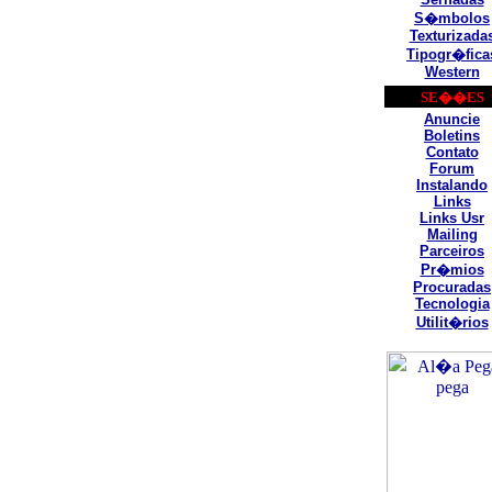
S�mbolos
Texturizada
Tipogr�fica
Western
SE��ES
Anuncie
Boletins
Contato
Forum
Instalando
Links
Links Usr
Mailing
Parceiros
Pr�mios
Procuradas
Tecnologia
Utilit�rios