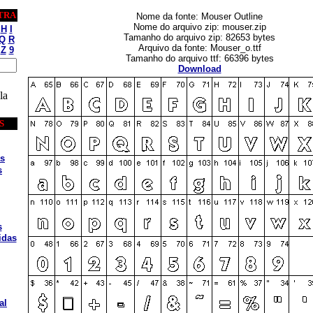
TRA
Nome da fonte: Mouser Outline
Nome do arquivo zip: mouser.zip
H
I
Tamanho do arquivo zip: 82653 bytes
Q
R
Arquivo da fonte: Mouser_o.ttf
Z
9
Tamanho do arquivo ttf: 66396 bytes
Download
la
S
s
s
s
idas
al