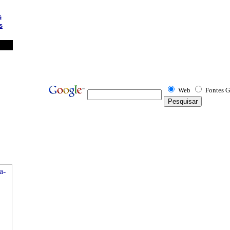
s
s
Web
Fontes G