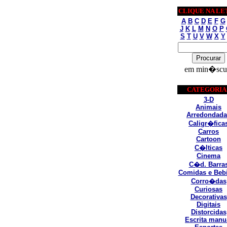
CLIQUE NA LE
A
B
C
D
E
F
G
J
K
L
M
N
O
P
S
T
U
V
W
X
Y
em min�scu
CATEGORIA
3-D
Animais
Arredondada
Caligr�fica
Carros
Cartoon
C�lticas
Cinema
C�d. Barra
Comidas e Beb
Corro�das
Curiosas
Decorativas
Digitais
Distorcidas
Escrita manu