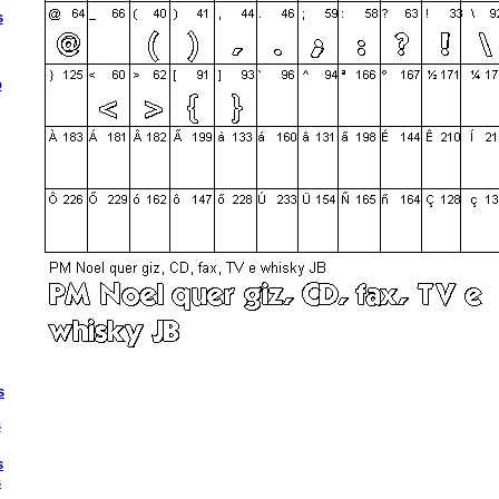
s
o
s
s
s
s