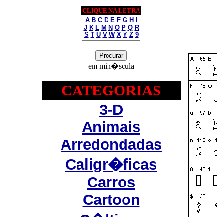
CLIQUE NA LETRA
A
B
C
D
E
F
G
H
I
J
K
L
M
N
O
P
Q
R
S
T
U
V
W
X
Y
Z
9
em min�scula
CATEGORIAS
3-D
Animais
Arredondadas
Caligr�ficas
Carros
Cartoon