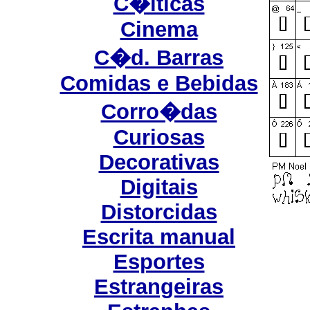
C�lticas
Cinema
C�d. Barras
Comidas e Bebidas
Corro�das
Curiosas
Decorativas
Digitais
Distorcidas
Escrita manual
Esportes
Estrangeiras