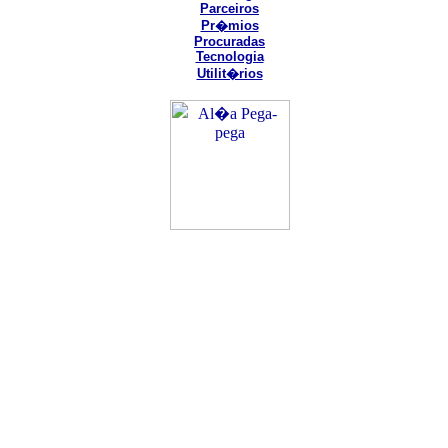
Parceiros
Pr�mios
Procuradas
Tecnologia
Utilit�rios