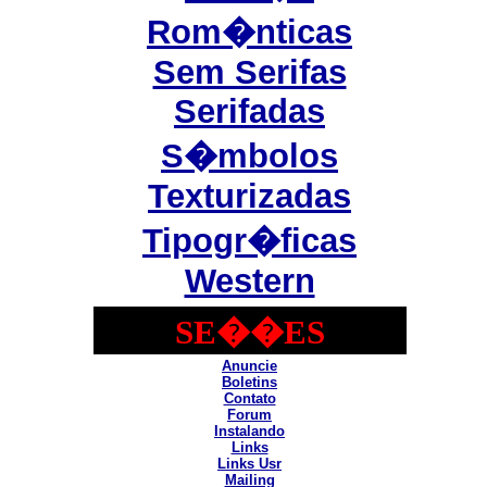
Rom�nticas
Sem Serifas
Serifadas
S�mbolos
Texturizadas
Tipogr�ficas
Western
SE��ES
Anuncie
Boletins
Contato
Forum
Instalando
Links
Links Usr
Mailing