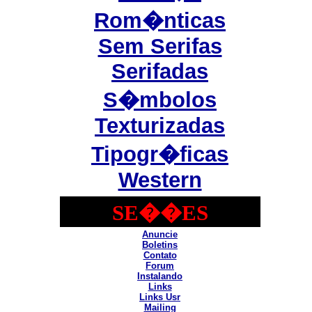
Rom�nticas
Sem Serifas
Serifadas
S�mbolos
Texturizadas
Tipogr�ficas
Western
SE��ES
Anuncie
Boletins
Contato
Forum
Instalando
Links
Links Usr
Mailing