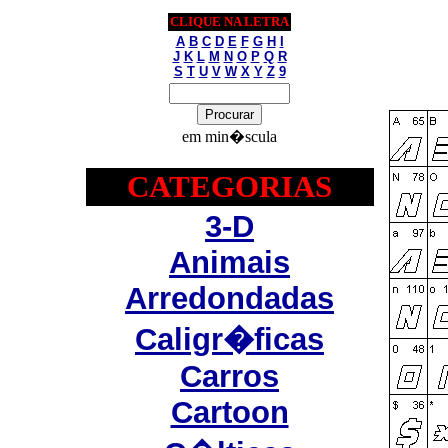
CLIQUE NA LETRA
A
B
C
D
E
F
G
H
I
J
K
L
M
N
O
P
Q
R
S
T
U
V
W
X
Y
Z
9
em min�scula
CATEGORIAS
3-D
Animais
Arredondadas
Caligr�ficas
Carros
Cartoon