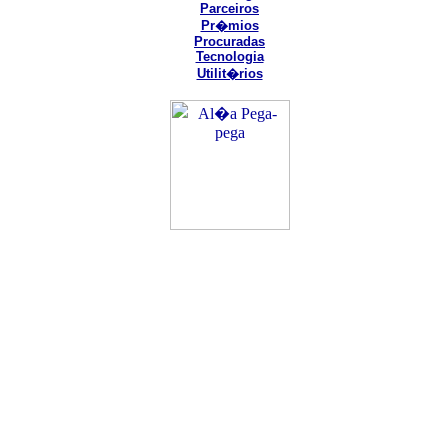
Parceiros
Pr�mios
Procuradas
Tecnologia
Utilit�rios