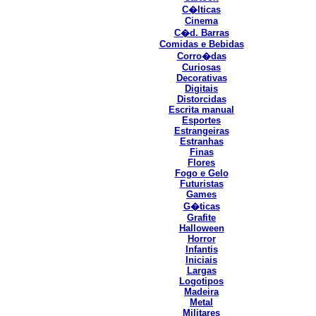
C�lticas
Cinema
C�d. Barras
Comidas e Bebidas
Corro�das
Curiosas
Decorativas
Digitais
Distorcidas
Escrita manual
Esportes
Estrangeiras
Estranhas
Finas
Flores
Fogo e Gelo
Futuristas
Games
G�ticas
Grafite
Halloween
Horror
Infantis
Iniciais
Largas
Logotipos
Madeira
Metal
Militares