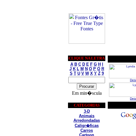
CLIQUE NA LETRA
A
B
C
D
E
F
G
H
I
J
K
L
M
N
O
P
Q
R
S
T
U
V
W
X
Y
Z
9
Det
Em min�scula
Det
CATEGORIAS
3-D
Animais
Arredondadas
Caligr�ficas
Carros
Cartoon