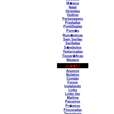
M�sica
Natal
Orientais
Outline
Personagens
Pixeladas
Pontilhadas
Porn�s
Rom�nticas
Sem Serifas
Serifadas
S�mbolos
Texturizadas
Tipogr�ficas
Western
SE��ES
Anuncie
Boletins
Contato
Forum
Instalando
Links
Links Usr
Mailing
Parceiros
Pr�mios
Procuradas
Tecnologia