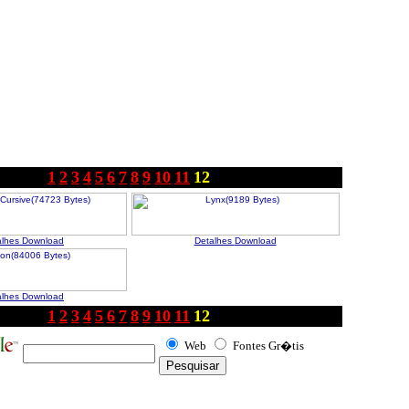
1
2
3
4
5
6
7
8
9
10
11
12
alhes
Download
Detalhes
Download
alhes
Download
1
2
3
4
5
6
7
8
9
10
11
12
Web
Fontes Gr�tis