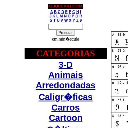
CLIQUE NA LETRA
A
B
C
D
E
F
G
H
I
J
K
L
M
N
O
P
Q
R
S
T
U
V
W
X
Y
Z
9
em min�scula
CATEGORIAS
3-D
Animais
Arredondadas
Caligr�ficas
Carros
Cartoon