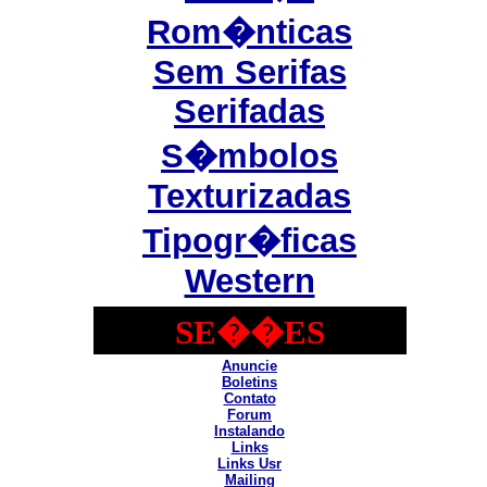
Rom�nticas
Sem Serifas
Serifadas
S�mbolos
Texturizadas
Tipogr�ficas
Western
SE��ES
Anuncie
Boletins
Contato
Forum
Instalando
Links
Links Usr
Mailing