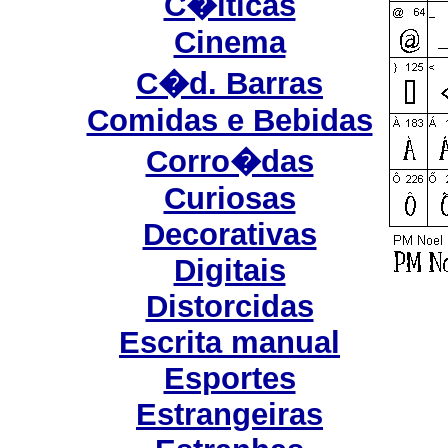
C�lticas
Cinema
C�d. Barras
Comidas e Bebidas
Corro�das
Curiosas
Decorativas
Digitais
Distorcidas
Escrita manual
Esportes
Estrangeiras