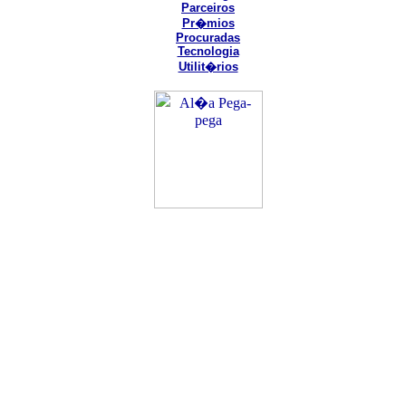
Parceiros
Pr�mios
Procuradas
Tecnologia
Utilit�rios