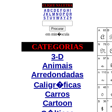
CLIQUE NA LETRA
A
B
C
D
E
F
G
H
I
J
K
L
M
N
O
P
Q
R
S
T
U
V
W
X
Y
Z
9
em min�scula
CATEGORIAS
3-D
Animais
Arredondadas
Caligr�ficas
Carros
Cartoon