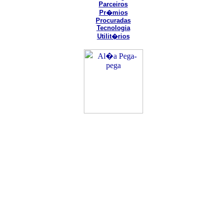
Parceiros
Pr�mios
Procuradas
Tecnologia
Utilit�rios