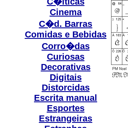
C�lticas
Cinema
C�d. Barras
Comidas e Bebidas
Corro�das
Curiosas
Decorativas
Digitais
Distorcidas
Escrita manual
Esportes
Estrangeiras