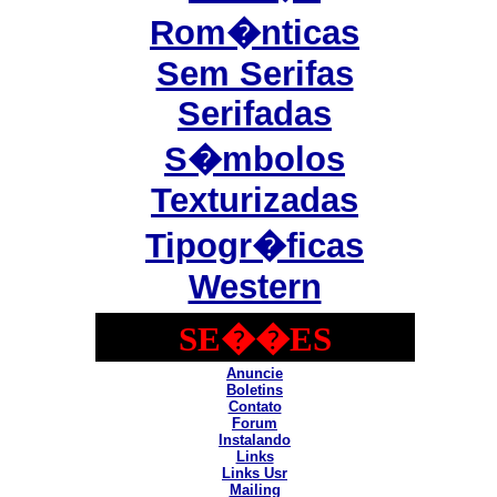
Rom�nticas
Sem Serifas
Serifadas
S�mbolos
Texturizadas
Tipogr�ficas
Western
SE��ES
Anuncie
Boletins
Contato
Forum
Instalando
Links
Links Usr
Mailing