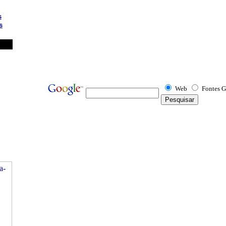
s
s
Web
Fontes G