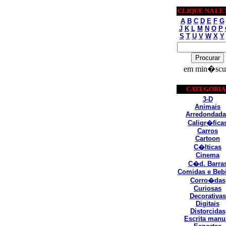
CLIQUE NA LE
A
B
C
D
E
F
G
J
K
L
M
N
O
P
S
T
U
V
W
X
Y
em min�scu
CATEGORIA
3-D
Animais
Arredondada
Caligr�fica
Carros
Cartoon
C�lticas
Cinema
C�d. Barra
Comidas e Beb
Corro�das
Curiosas
Decorativas
Digitais
Distorcidas
Escrita manu