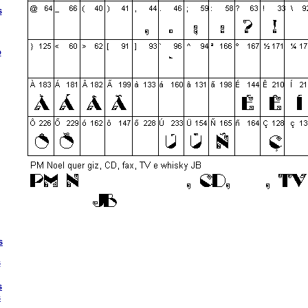
s
o
s
s
s
s