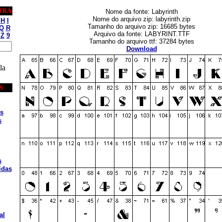
TRA
Nome da fonte: Labyrinth
Nome do arquivo zip: labyrinth.zip
H
I
Tamanho do arquivo zip: 16685 bytes
Q
R
Arquivo da fonte: LABYRINT.TTF
Z
9
Tamanho do arquivo ttf: 37284 bytes
Download
la
S
s
s
s
idas
al