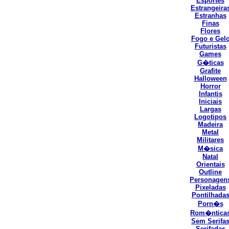
Esportes
Estrangeira
Estranhas
Finas
Flores
Fogo e Gel
Futuristas
Games
G�ticas
Grafite
Halloween
Horror
Infantis
Iniciais
Largas
Logotipos
Madeira
Metal
Militares
M�sica
Natal
Orientais
Outline
Personagen
Pixeladas
Pontilhada
Porn�s
Rom�ntica
Sem Serifa
Serifadas