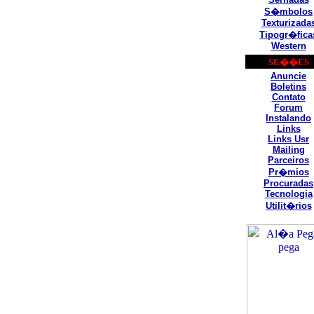
S�mbolos
Texturizada
Tipogr�fica
Western
SE��ES
Anuncie
Boletins
Contato
Forum
Instalando
Links
Links Usr
Mailing
Parceiros
Pr�mios
Procuradas
Tecnologia
Utilit�rios