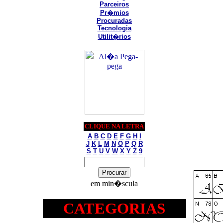
Parceiros
Pr�mios
Procuradas
Tecnologia
Utilit�rios
CLIQUE NA LETRA
A
B
C
D
E
F
G
H
I
J
K
L
M
N
O
P
Q
R
S
T
U
V
W
X
Y
Z
9
em min�scula
CATEGORIAS