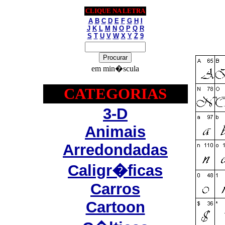
CLIQUE NA LETRA
A
B
C
D
E
F
G
H
I
J
K
L
M
N
O
P
Q
R
S
T
U
V
W
X
Y
Z
9
em min�scula
CATEGORIAS
3-D
Animais
Arredondadas
Caligr�ficas
Carros
Cartoon