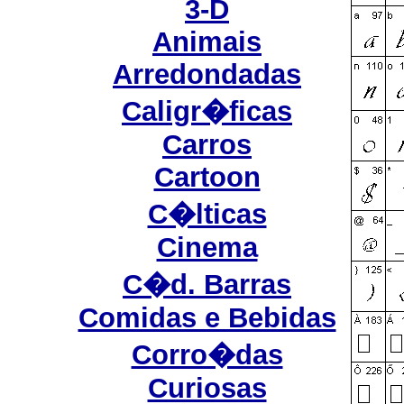
3-D
Animais
Arredondadas
Caligr�ficas
Carros
Cartoon
C�lticas
Cinema
C�d. Barras
Comidas e Bebidas
Corro�das
Curiosas