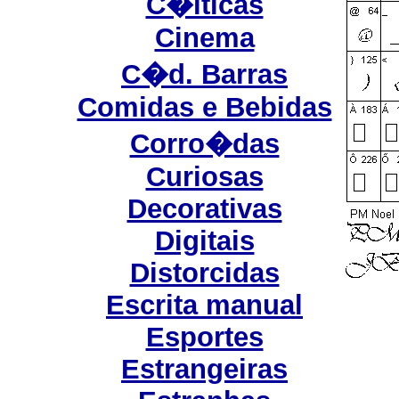
C�lticas
Cinema
C�d. Barras
Comidas e Bebidas
Corro�das
Curiosas
Decorativas
Digitais
Distorcidas
Escrita manual
Esportes
Estrangeiras