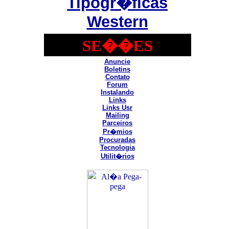
Tipogr�ficas
Western
SE��ES
Anuncie
Boletins
Contato
Forum
Instalando
Links
Links Usr
Mailing
Parceiros
Pr�mios
Procuradas
Tecnologia
Utilit�rios