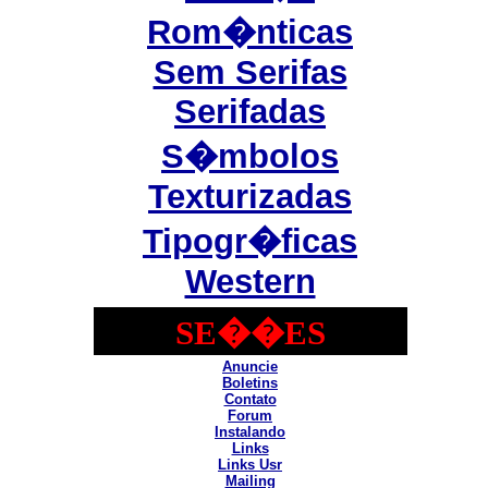
Rom�nticas
Sem Serifas
Serifadas
S�mbolos
Texturizadas
Tipogr�ficas
Western
SE��ES
Anuncie
Boletins
Contato
Forum
Instalando
Links
Links Usr
Mailing