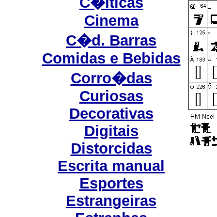
C�lticas
Cinema
C�d. Barras
Comidas e Bebidas
Corro�das
Curiosas
Decorativas
Digitais
Distorcidas
Escrita manual
Esportes
Estrangeiras