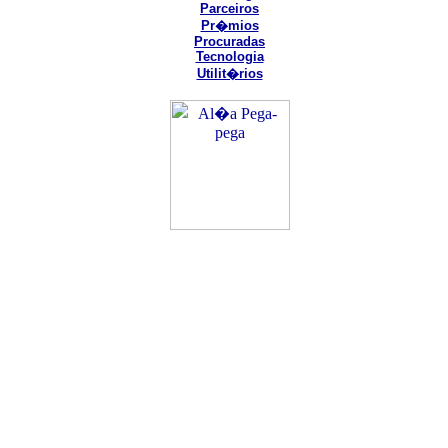
Parceiros
Pr�mios
Procuradas
Tecnologia
Utilit�rios