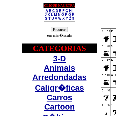
CLIQUE NA LETRA
A
B
C
D
E
F
G
H
I
J
K
L
M
N
O
P
Q
R
S
T
U
V
W
X
Y
Z
9
em min�scula
CATEGORIAS
3-D
Animais
Arredondadas
Caligr�ficas
Carros
Cartoon