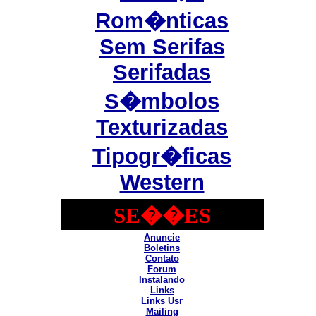
Rom�nticas
Sem Serifas
Serifadas
S�mbolos
Texturizadas
Tipogr�ficas
Western
SE��ES
Anuncie
Boletins
Contato
Forum
Instalando
Links
Links Usr
Mailing