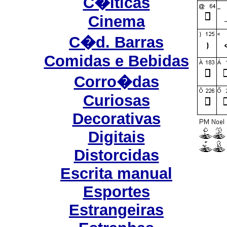
C�lticas
Cinema
C�d. Barras
Comidas e Bebidas
Corro�das
Curiosas
Decorativas
Digitais
Distorcidas
Escrita manual
Esportes
Estrangeiras