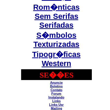
Rom�nticas
Sem Serifas
Serifadas
S�mbolos
Texturizadas
Tipogr�ficas
Western
SE��ES
Anuncie
Boletins
Contato
Forum
Instalando
Links
Links Usr
Mailing