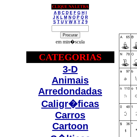
CLIQUE NA LETRA
A
B
C
D
E
F
G
H
I
J
K
L
M
N
O
P
Q
R
S
T
U
V
W
X
Y
Z
9
em min�scula
CATEGORIAS
3-D
Animais
Arredondadas
Caligr�ficas
Carros
Cartoon