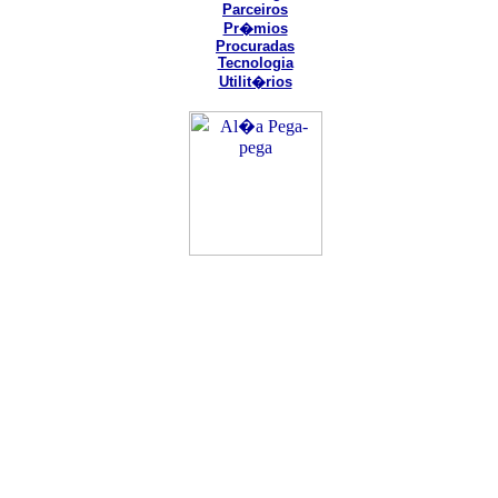
Parceiros
Pr�mios
Procuradas
Tecnologia
Utilit�rios