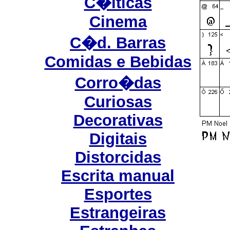
C�lticas
Cinema
C�d. Barras
Comidas e Bebidas
Corro�das
Curiosas
Decorativas
Digitais
Distorcidas
Escrita manual
Esportes
Estrangeiras