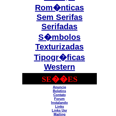
Rom�nticas
Sem Serifas
Serifadas
S�mbolos
Texturizadas
Tipogr�ficas
Western
SE��ES
Anuncie
Boletins
Contato
Forum
Instalando
Links
Links Usr
Mailing