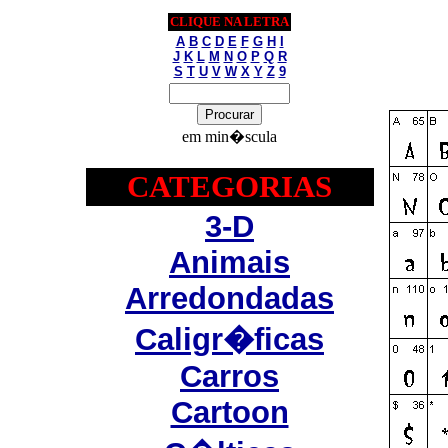
CLIQUE NA LETRA
A
B
C
D
E
F
G
H
I
J
K
L
M
N
O
P
Q
R
S
T
U
V
W
X
Y
Z
9
em min�scula
CATEGORIAS
3-D
Animais
Arredondadas
Caligr�ficas
Carros
Cartoon