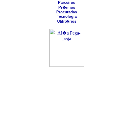
Parceiros
Pr�mios
Procuradas
Tecnologia
Utilit�rios