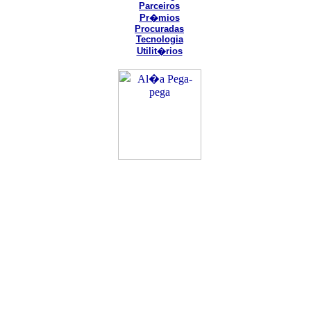
Parceiros
Pr�mios
Procuradas
Tecnologia
Utilit�rios