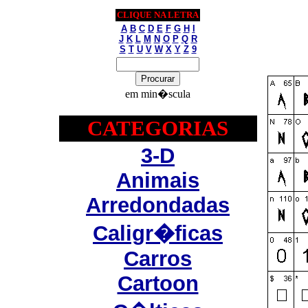
CLIQUE NA LETRA
A
B
C
D
E
F
G
H
I
J
K
L
M
N
O
P
Q
R
S
T
U
V
W
X
Y
Z
9
em min�scula
CATEGORIAS
3-D
Animais
Arredondadas
Caligr�ficas
Carros
Cartoon