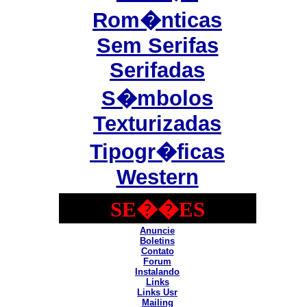
Rom�nticas
Sem Serifas
Serifadas
S�mbolos
Texturizadas
Tipogr�ficas
Western
SE��ES
Anuncie
Boletins
Contato
Forum
Instalando
Links
Links Usr
Mailing