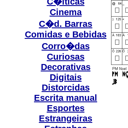
C�lticas
Cinema
C�d. Barras
Comidas e Bebidas
Corro�das
Curiosas
Decorativas
Digitais
Distorcidas
Escrita manual
Esportes
Estrangeiras