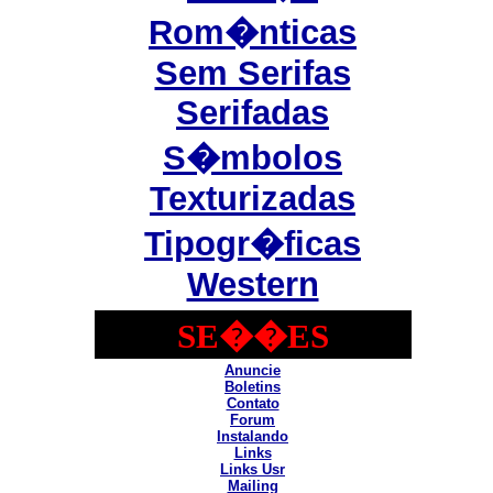
Rom�nticas
Sem Serifas
Serifadas
S�mbolos
Texturizadas
Tipogr�ficas
Western
SE��ES
Anuncie
Boletins
Contato
Forum
Instalando
Links
Links Usr
Mailing