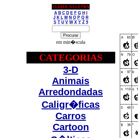
CLIQUE NA LETRA
A
B
C
D
E
F
G
H
I
J
K
L
M
N
O
P
Q
R
S
T
U
V
W
X
Y
Z
9
em min�scula
CATEGORIAS
3-D
Animais
Arredondadas
Caligr�ficas
Carros
Cartoon