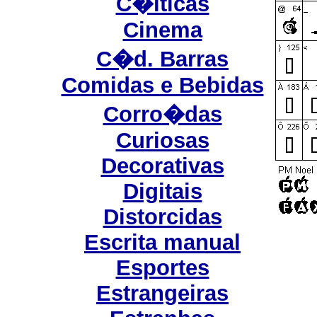
C�lticas
Cinema
C�d. Barras
Comidas e Bebidas
Corro�das
Curiosas
Decorativas
Digitais
Distorcidas
Escrita manual
Esportes
Estrangeiras