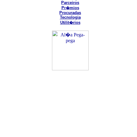
Parceiros
Pr�mios
Procuradas
Tecnologia
Utilit�rios