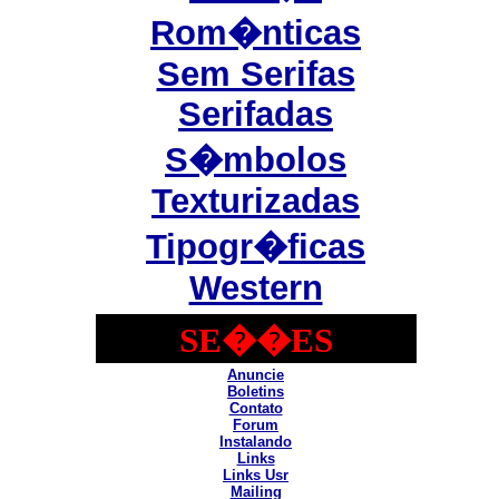
Rom�nticas
Sem Serifas
Serifadas
S�mbolos
Texturizadas
Tipogr�ficas
Western
SE��ES
Anuncie
Boletins
Contato
Forum
Instalando
Links
Links Usr
Mailing