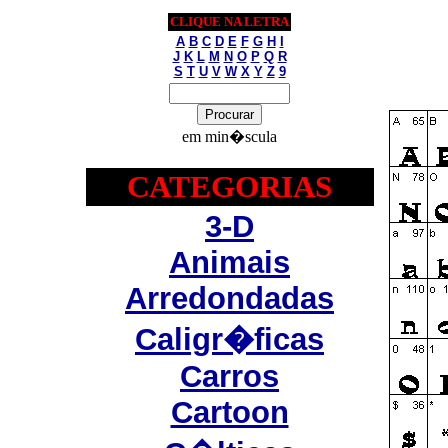
CLIQUE NA LETRA
A
B
C
D
E
F
G
H
I
J
K
L
M
N
O
P
Q
R
S
T
U
V
W
X
Y
Z
9
em min�scula
CATEGORIAS
3-D
Animais
Arredondadas
Caligr�ficas
Carros
Cartoon