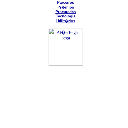
Parceiros
Pr�mios
Procuradas
Tecnologia
Utilit�rios