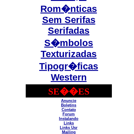
Rom�nticas
Sem Serifas
Serifadas
S�mbolos
Texturizadas
Tipogr�ficas
Western
SE��ES
Anuncie
Boletins
Contato
Forum
Instalando
Links
Links Usr
Mailing