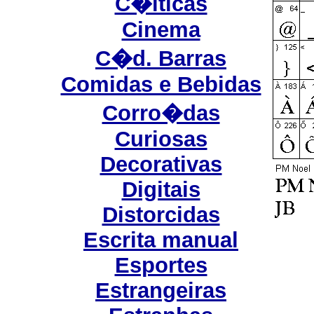
C�lticas
Cinema
C�d. Barras
Comidas e Bebidas
Corro�das
Curiosas
Decorativas
Digitais
Distorcidas
Escrita manual
Esportes
Estrangeiras