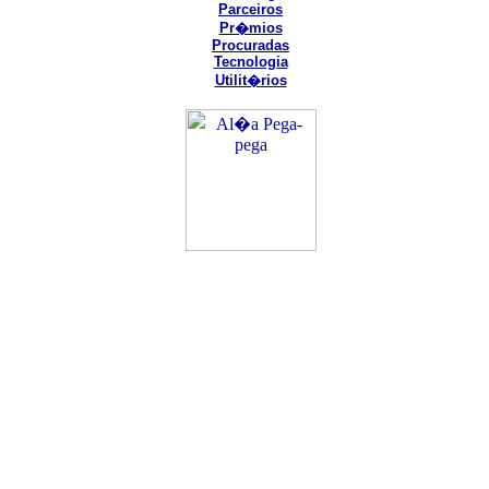
Parceiros
Pr�mios
Procuradas
Tecnologia
Utilit�rios