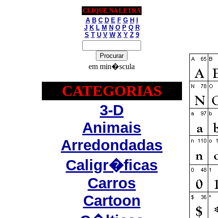
CLIQUE NA LETRA
A
B
C
D
E
F
G
H
I
J
K
L
M
N
O
P
Q
R
S
T
U
V
W
X
Y
Z
9
em min�scula
CATEGORIAS
3-D
Animais
Arredondadas
Caligr�ficas
Carros
Cartoon