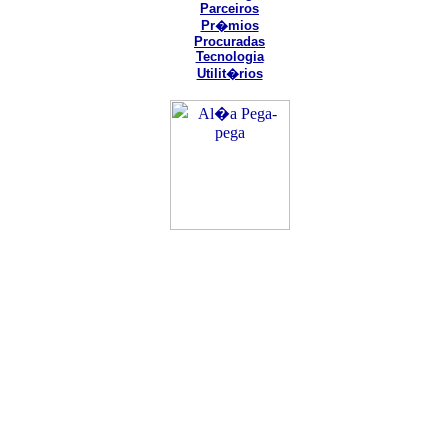
Parceiros
Pr�mios
Procuradas
Tecnologia
Utilit�rios