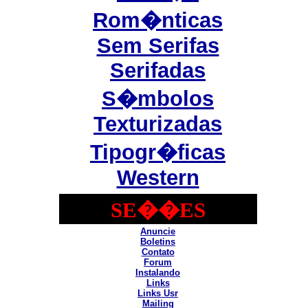
Rom�nticas
Sem Serifas
Serifadas
S�mbolos
Texturizadas
Tipogr�ficas
Western
SE��ES
Anuncie
Boletins
Contato
Forum
Instalando
Links
Links Usr
Mailing