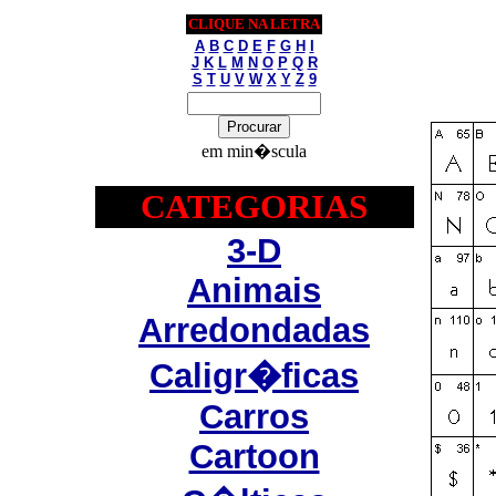
CLIQUE NA LETRA
A
B
C
D
E
F
G
H
I
J
K
L
M
N
O
P
Q
R
S
T
U
V
W
X
Y
Z
9
em min�scula
CATEGORIAS
3-D
Animais
Arredondadas
Caligr�ficas
Carros
Cartoon