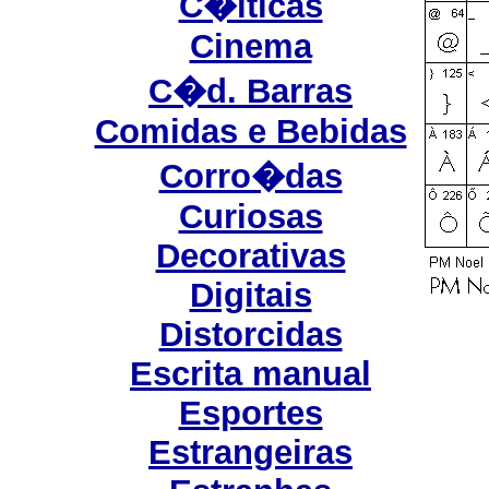
C�lticas
Cinema
C�d. Barras
Comidas e Bebidas
Corro�das
Curiosas
Decorativas
Digitais
Distorcidas
Escrita manual
Esportes
Estrangeiras