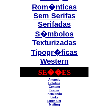
Rom�nticas
Sem Serifas
Serifadas
S�mbolos
Texturizadas
Tipogr�ficas
Western
SE��ES
Anuncie
Boletins
Contato
Forum
Instalando
Links
Links Usr
Mailing