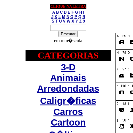
CLIQUE NA LETRA
A
B
C
D
E
F
G
H
I
J
K
L
M
N
O
P
Q
R
S
T
U
V
W
X
Y
Z
9
em min�scula
CATEGORIAS
3-D
Animais
Arredondadas
Caligr�ficas
Carros
Cartoon