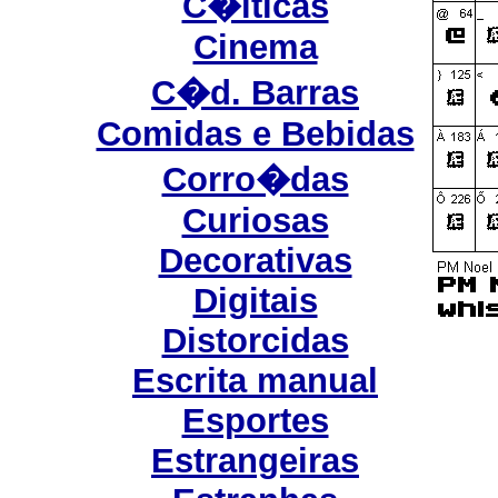
C�lticas
Cinema
C�d. Barras
Comidas e Bebidas
Corro�das
Curiosas
Decorativas
Digitais
Distorcidas
Escrita manual
Esportes
Estrangeiras