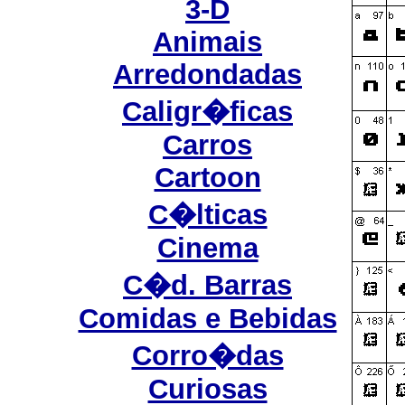
3-D
Animais
Arredondadas
Caligr�ficas
Carros
Cartoon
C�lticas
Cinema
C�d. Barras
Comidas e Bebidas
Corro�das
Curiosas