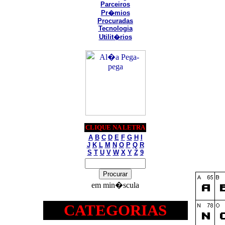
Parceiros
Pr�mios
Procuradas
Tecnologia
Utilit�rios
CLIQUE NA LETRA
A
B
C
D
E
F
G
H
I
J
K
L
M
N
O
P
Q
R
S
T
U
V
W
X
Y
Z
9
em min�scula
CATEGORIAS