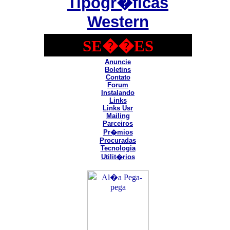
Tipogr�ficas
Western
SE��ES
Anuncie
Boletins
Contato
Forum
Instalando
Links
Links Usr
Mailing
Parceiros
Pr�mios
Procuradas
Tecnologia
Utilit�rios