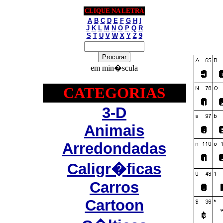
CLIQUE NA LETRA
A
B
C
D
E
F
G
H
I
J
K
L
M
N
O
P
Q
R
S
T
U
V
W
X
Y
Z
9
em min�scula
CATEGORIAS
3-D
Animais
Arredondadas
Caligr�ficas
Carros
Cartoon