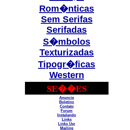
Rom�nticas
Sem Serifas
Serifadas
S�mbolos
Texturizadas
Tipogr�ficas
Western
SE��ES
Anuncie
Boletins
Contato
Forum
Instalando
Links
Links Usr
Mailing