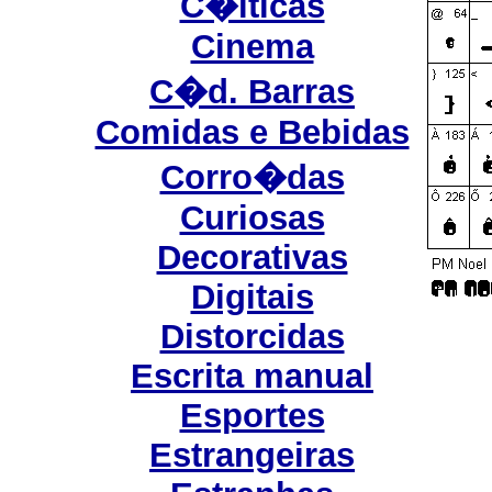
C�lticas
Cinema
C�d. Barras
Comidas e Bebidas
Corro�das
Curiosas
Decorativas
Digitais
Distorcidas
Escrita manual
Esportes
Estrangeiras