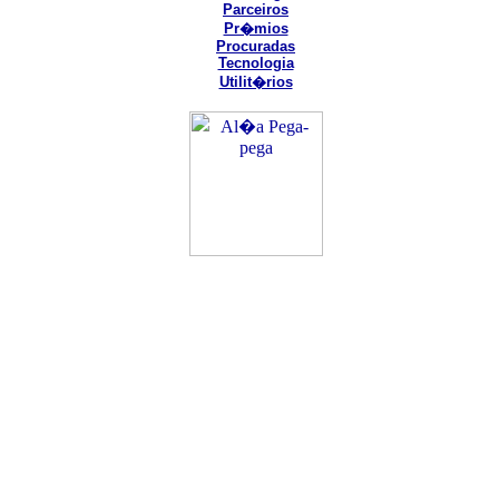
Parceiros
Pr�mios
Procuradas
Tecnologia
Utilit�rios