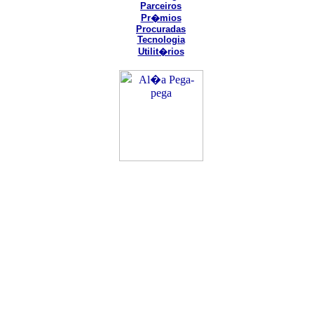
Parceiros
Pr�mios
Procuradas
Tecnologia
Utilit�rios