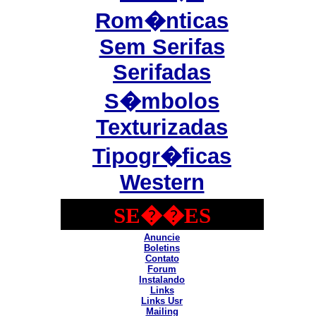
Rom�nticas
Sem Serifas
Serifadas
S�mbolos
Texturizadas
Tipogr�ficas
Western
SE��ES
Anuncie
Boletins
Contato
Forum
Instalando
Links
Links Usr
Mailing