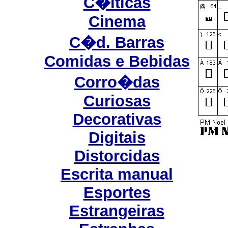
C�lticas
Cinema
C�d. Barras
Comidas e Bebidas
Corro�das
Curiosas
Decorativas
Digitais
Distorcidas
Escrita manual
Esportes
Estrangeiras