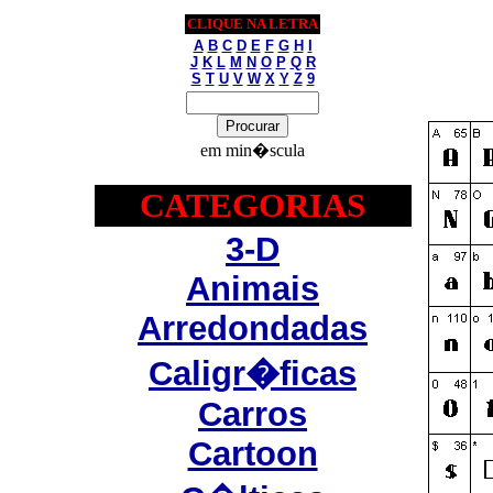
CLIQUE NA LETRA
A
B
C
D
E
F
G
H
I
J
K
L
M
N
O
P
Q
R
S
T
U
V
W
X
Y
Z
9
em min�scula
CATEGORIAS
3-D
Animais
Arredondadas
Caligr�ficas
Carros
Cartoon