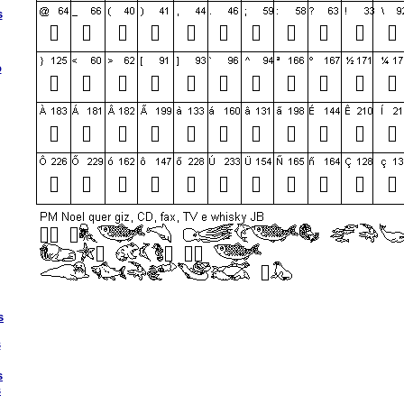
s
o
s
s
s
s