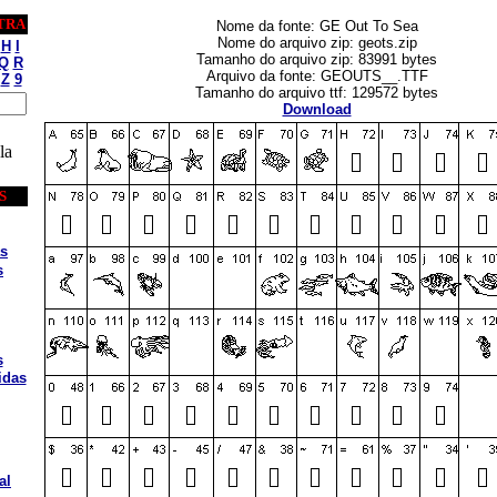
TRA
Nome da fonte: GE Out To Sea
Nome do arquivo zip: geots.zip
H
I
Tamanho do arquivo zip: 83991 bytes
Q
R
Arquivo da fonte: GEOUTS__.TTF
Z
9
Tamanho do arquivo ttf: 129572 bytes
Download
la
S
s
s
s
idas
al