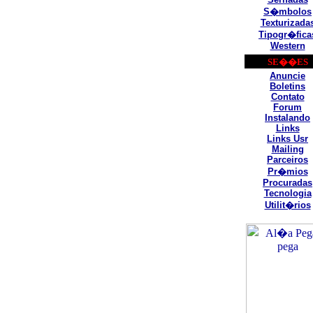
S�mbolos
Texturizada
Tipogr�fica
Western
SE��ES
Anuncie
Boletins
Contato
Forum
Instalando
Links
Links Usr
Mailing
Parceiros
Pr�mios
Procuradas
Tecnologia
Utilit�rios