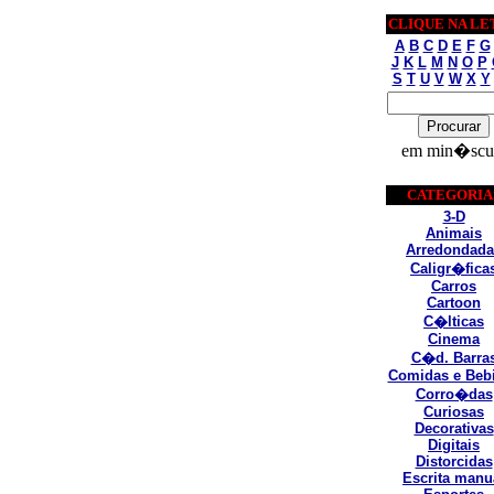
CLIQUE NA LE
A
B
C
D
E
F
G
J
K
L
M
N
O
P
S
T
U
V
W
X
Y
em min�scu
CATEGORIA
3-D
Animais
Arredondada
Caligr�fica
Carros
Cartoon
C�lticas
Cinema
C�d. Barra
Comidas e Beb
Corro�das
Curiosas
Decorativas
Digitais
Distorcidas
Escrita manu