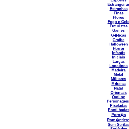
Esportes
Estrangeira
Estranhas
Finas
Flores
Fogo e Gel
Futuristas
Games
G�ticas
Grafite
Halloween
Horror
Infantis
Iniciais
Largas
Logotipos
Madeira
Metal
Militares
M�sica
Natal
Orientais
Outline
Personagen
Pixeladas
Pontilhada
Porn�s
Rom�ntica
Sem Serifa
Serifadas