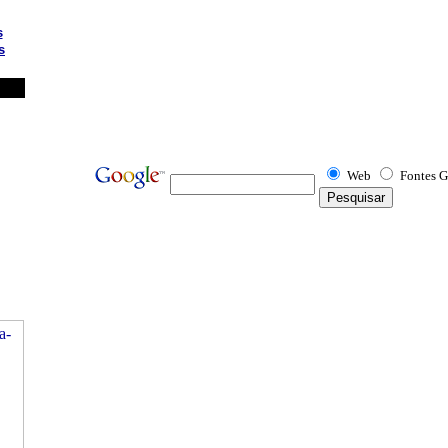
s
s
Web
Fontes G