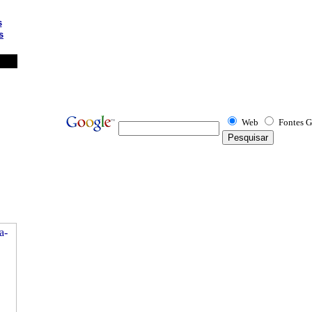
s
s
Web
Fontes G