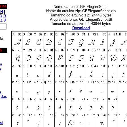
TRA
Nome da fonte: GE ElegantScript
Nome do arquivo zip: GEElegantScript.zip
H
I
Tamanho do arquivo zip: 24446 bytes
Q
R
Arquivo da fonte: GE ElegantScript.ttf
Z
9
Tamanho do arquivo ttf: 43844 bytes
Download
la
S
s
s
s
idas
al