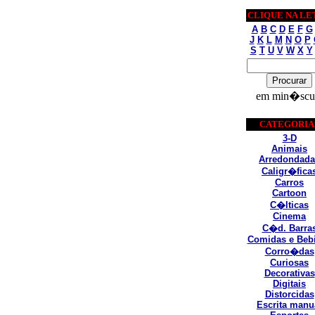
CLIQUE NA LE
A
B
C
D
E
F
G
J
K
L
M
N
O
P
S
T
U
V
W
X
Y
em min�scu
CATEGORIA
3-D
Animais
Arredondada
Caligr�fica
Carros
Cartoon
C�lticas
Cinema
C�d. Barra
Comidas e Beb
Corro�das
Curiosas
Decorativas
Digitais
Distorcidas
Escrita manu