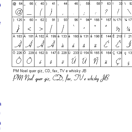
s
o
s
s
s
s