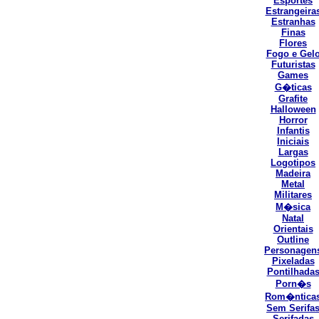
Esportes
Estrangeira
Estranhas
Finas
Flores
Fogo e Gel
Futuristas
Games
G�ticas
Grafite
Halloween
Horror
Infantis
Iniciais
Largas
Logotipos
Madeira
Metal
Militares
M�sica
Natal
Orientais
Outline
Personagen
Pixeladas
Pontilhada
Porn�s
Rom�ntica
Sem Serifa
Serifadas