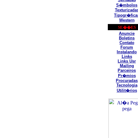
S�mbolos
Texturizada
Tipogr�fica
Western
SE��ES
Anuncie
Boletins
Contato
Forum
Instalando
Links
Links Usr
Mailing
Parceiros
Pr�mios
Procuradas
Tecnologia
Utilit�rios