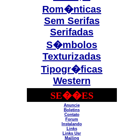
Rom�nticas
Sem Serifas
Serifadas
S�mbolos
Texturizadas
Tipogr�ficas
Western
SE��ES
Anuncie
Boletins
Contato
Forum
Instalando
Links
Links Usr
Mailing