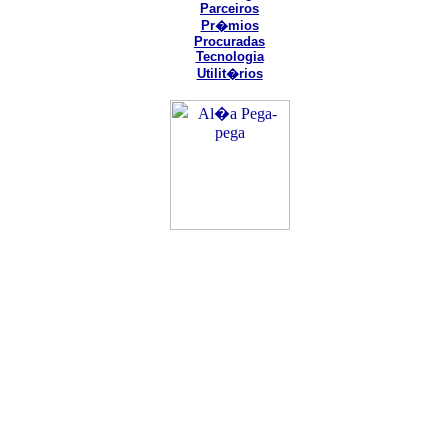
Parceiros
Pr�mios
Procuradas
Tecnologia
Utilit�rios