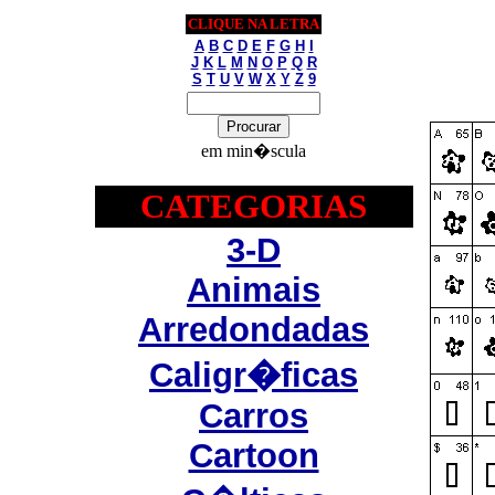
CLIQUE NA LETRA
A
B
C
D
E
F
G
H
I
J
K
L
M
N
O
P
Q
R
S
T
U
V
W
X
Y
Z
9
em min�scula
CATEGORIAS
3-D
Animais
Arredondadas
Caligr�ficas
Carros
Cartoon