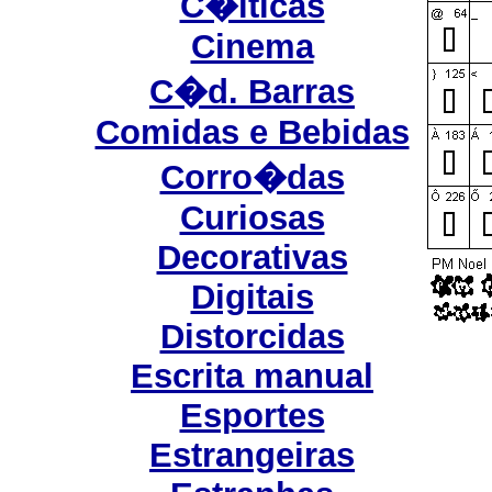
C�lticas
Cinema
C�d. Barras
Comidas e Bebidas
Corro�das
Curiosas
Decorativas
Digitais
Distorcidas
Escrita manual
Esportes
Estrangeiras