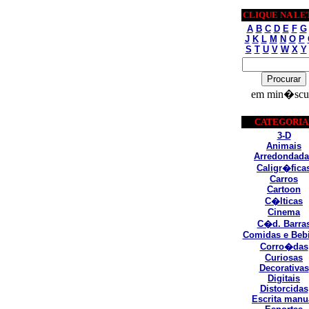
CLIQUE NA LE
A
B
C
D
E
F
G
J
K
L
M
N
O
P
S
T
U
V
W
X
Y
em min�scu
CATEGORIA
3-D
Animais
Arredondada
Caligr�fica
Carros
Cartoon
C�lticas
Cinema
C�d. Barra
Comidas e Beb
Corro�das
Curiosas
Decorativas
Digitais
Distorcidas
Escrita manu