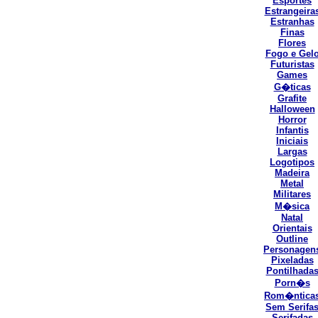
Esportes
Estrangeira
Estranhas
Finas
Flores
Fogo e Gel
Futuristas
Games
G�ticas
Grafite
Halloween
Horror
Infantis
Iniciais
Largas
Logotipos
Madeira
Metal
Militares
M�sica
Natal
Orientais
Outline
Personagen
Pixeladas
Pontilhada
Porn�s
Rom�ntica
Sem Serifa
Serifadas