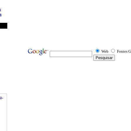
s
s
Web
Fontes G