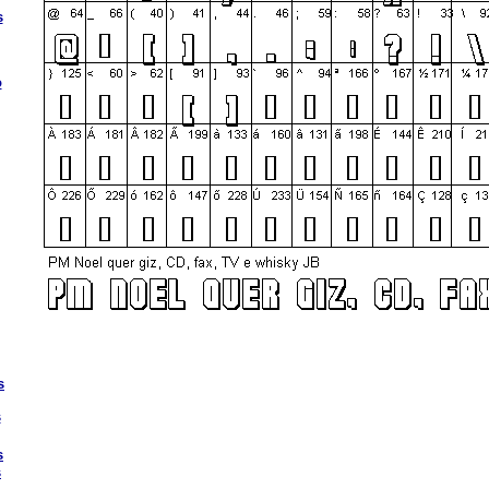
s
o
s
s
s
s