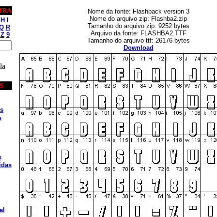
TRA
Nome da fonte: Flashback version 3
Nome do arquivo zip: Flashba2.zip
H
I
Tamanho do arquivo zip: 9252 bytes
Q
R
Arquivo da fonte: FLASHBA2.TTF
Z
9
Tamanho do arquivo ttf: 26176 bytes
Download
la
S
s
s
s
idas
al