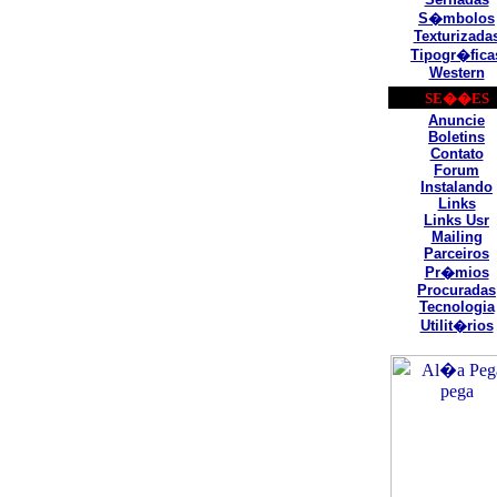
S�mbolos
Texturizada
Tipogr�fica
Western
SE��ES
Anuncie
Boletins
Contato
Forum
Instalando
Links
Links Usr
Mailing
Parceiros
Pr�mios
Procuradas
Tecnologia
Utilit�rios